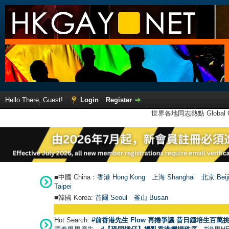
Hello There, Guest!
Login
Register
世界各地同志熱點 Global Ga
■中國 China：
香港 Hong Kong
上海 Shanghai
北京 Beij
Taipei
■韓國 Korea:
首爾 Seou
l
釜山 Busan
Hot Search:
#前香港先生 Flow 再捲爭議 昔日鍾培生百萬挑