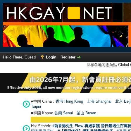
Hello There, Guest!
Login
Register
世界各地同志熱點 Global Ga
■中國 China：
香港 Hong Kong
上海 Shanghai
北京 Beij
Taipei
■韓國 Korea:
首爾 Seou
l
釜山 Busan
Hot Search:
#前香港先生 Flow 再捲爭議 昔日鍾培生百萬挑