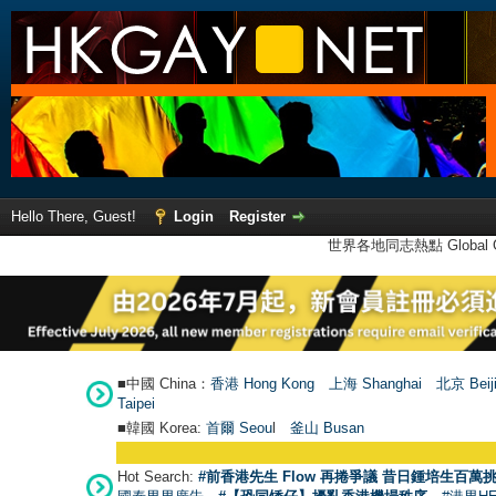
Hello There, Guest!
Login
Register
世界各地同志熱點 Global Ga
■中國 China：
香港 Hong Kong
上海 Shanghai
北京 Beij
Taipei
■韓國 Korea:
首爾 Seou
l
釜山 Busan
Hot Search:
#前香港先生 Flow 再捲爭議 昔日鍾培生百萬挑