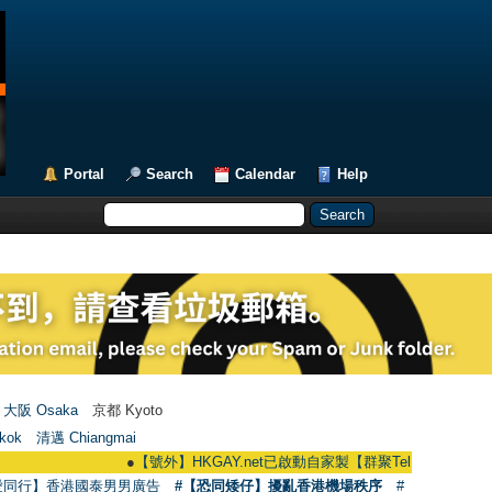
Portal
Search
Calendar
Help
大阪 Osaka
京都 Kyoto
kok
清邁 Chiangmai
●
【號外】HKGAY.net已啟動自家製【群聚Telegram群組】 HKGAY.net 
愛同行】香港國泰男男廣告
#【恐同矮仔】擾亂香港機場秩序
#