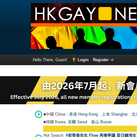
Hello There, Guest!
Login
Register
■中國 China：
香港 Hong Kong
上海 Shanghai
北京
■韓國 Korea:
首爾 Seou
l
釜山 Busan
Hot Search:
#前香港先生 Flow 再捲爭議 昔日鍾培生