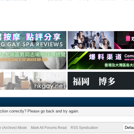
tion correctly? Please go back and try again.
te (Archive) Mode
Mark All Forums Read
RSS Syndication