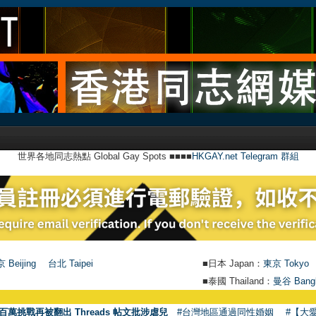
世界各地同志熱點 Global Gay Spots ■■■■
HKGAY.net Telegram 群組
 Beijing
台北 Taipei
■日本 Japan：
東京 Tokyo
■泰國 Thailand：
曼谷 Bang
百萬挑戰再被翻出 Threads 帖文批涉虐兒
#台灣地區通過同性婚姻
#【大