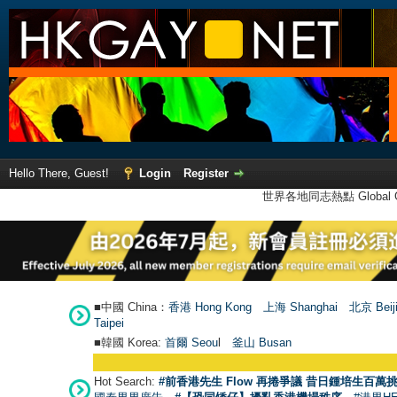
Hello There, Guest!
Login
Register
世界各地同志熱點 Global Ga
■中國 China：
香港 Hong Kong
上海 Shanghai
北京 Beij
Taipei
■韓國 Korea:
首爾 Seou
l
釜山 Busan
Hot Search:
#前香港先生 Flow 再捲爭議 昔日鍾培生百萬挑