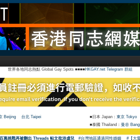
世界各地同志熱點 Global Gay Spots ■■■■
HKGAY.net Telegram 群組
 Beijing
台北 Taipei
■日本 Japan：
東京 Tokyo
■泰國 Thailand：
曼谷 Bang
百萬挑戰再被翻出 Threads 帖文批涉虐兒
#台灣地區通過同性婚姻
#【大