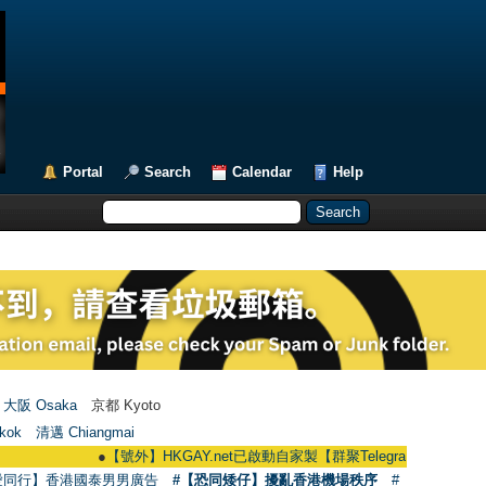
Portal
Search
Calendar
Help
大阪 Osaka
京都 Kyoto
kok
清邁 Chiangmai
●
【號外】HKGAY.net已啟動自家製【群聚Telegram群組】 HKGAY.net has
愛同行】香港國泰男男廣告
#【恐同矮仔】擾亂香港機場秩序
#