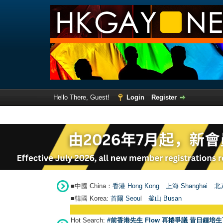
Hello There, Guest!
Login
Register
■中國 China：
香港 Hong Kong
上海 Shanghai
北京
■韓國 Korea:
首爾 Seou
l
釜山 Busan
Hot Search:
#前香港先生 Flow 再捲爭議 昔日鍾培生