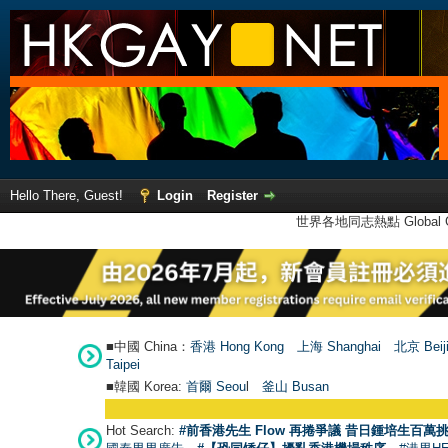
Hello There, Guest!
Login
Register
世界各地同志熱點 Global Ga
■中國 China：
香港 Hong Kong
上海 Shanghai
北京 Beij
Taipei
■韓國 Korea:
首爾 Seou
l
釜山 Busan
Hot Search:
#前香港先生 Flow 再捲爭議 昔日鍾培生百萬挑