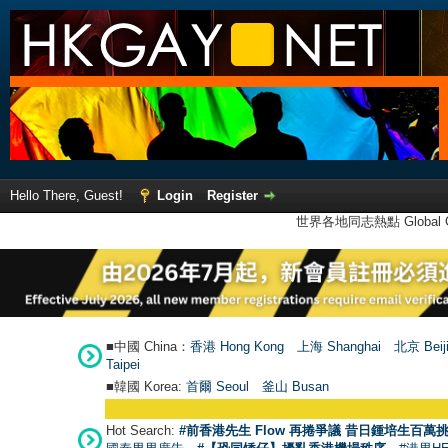
Hello There, Guest!
Login
Register
世界各地同志熱點 Global Ga
■中國 China：
香港 Hong Kong
上海 Shanghai
北京 Beij
Taipei
■韓國 Korea:
首爾 Seou
l
釜山 Busan
Hot Search:
#前香港先生 Flow 再捲爭議 昔日鍾培生百萬挑