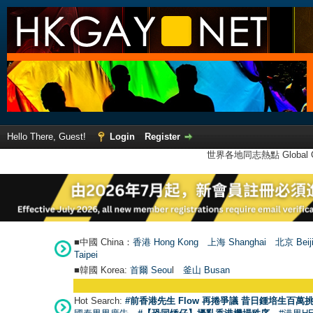
Hello There, Guest!
Login
Register
世界各地同志熱點 Global Ga
■中國 China：
香港 Hong Kong
上海 Shanghai
北京 Beij
Taipei
■韓國 Korea:
首爾 Seou
l
釜山 Busan
Hot Search:
#前香港先生 Flow 再捲爭議 昔日鍾培生百萬挑