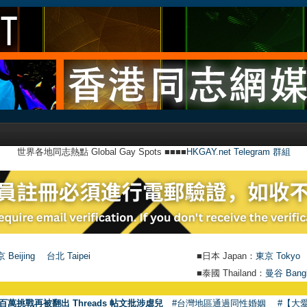
世界各地同志熱點 Global Gay Spots ■■■■
HKGAY.net Telegram 群組
 Beijing
台北 Taipei
■日本 Japan：
東京 Tokyo
■泰國 Thailand：
曼谷 Bang
百萬挑戰再被翻出 Threads 帖文批涉虐兒
#台灣地區通過同性婚姻
#【大