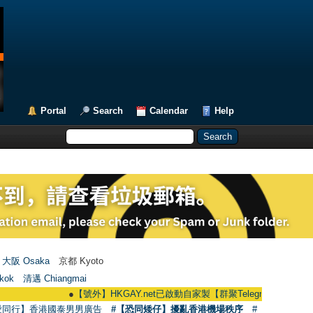
Portal
Search
Calendar
Help
大阪 Osaka
京都 Kyoto
kok
清邁 Chiangmai
●
【號外】HKGAY.net已啟動自家製【群聚Telegram群組】 HKGAY.net ha
愛同行】香港國泰男男廣告
#【恐同矮仔】擾亂香港機場秩序
#