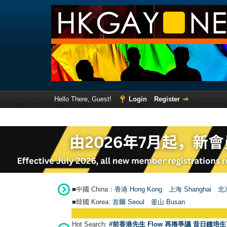
Hello There, Guest!
Login
Register
■中國 China：
香港 Hong Kong
上海 Shanghai
北京
■韓國 Korea:
首爾 Seou
l
釜山 Busan
Hot Search:
#前香港先生 Flow 再捲爭議 昔日鍾培生