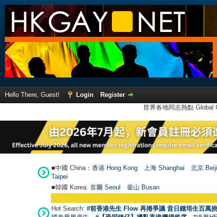
Hello There, Guest!
Login
Register
世界各地同志熱點 Global Ga
■中國 China：
香港 Hong Kong
上海 Shanghai
北京 Beij
Taipei
■韓國 Korea:
首爾 Seou
l
釜山 Busan
Hot Search:
#前香港先生 Flow 再捲爭議 昔日鍾培生百萬挑