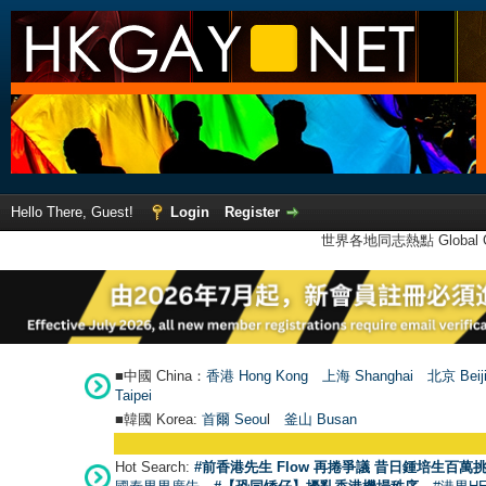
Hello There, Guest!
Login
Register
世界各地同志熱點 Global Ga
■中國 China：
香港 Hong Kong
上海 Shanghai
北京 Beij
Taipei
■韓國 Korea:
首爾 Seou
l
釜山 Busan
Hot Search:
#前香港先生 Flow 再捲爭議 昔日鍾培生百萬挑