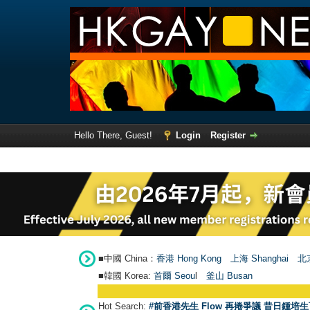
Hello There, Guest!
Login
Register
■中國 China：
香港 Hong Kong
上海 Shanghai
北京
■韓國 Korea:
首爾 Seou
l
釜山 Busan
Hot Search:
#前香港先生 Flow 再捲爭議 昔日鍾培生