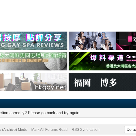
tion correctly? Please go back and try again.
te (Archive) Mode
Mark All Forums Read
RSS Syndication