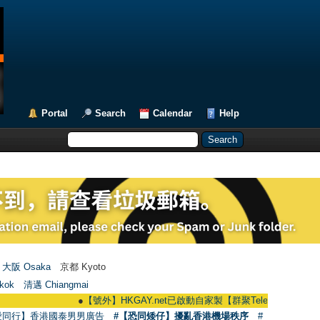
Portal
Search
Calendar
Help
大阪 Osaka
京都 Kyoto
kok
清邁 Chiangmai
●
【號外】HKGAY.net已啟動自家製【群聚Telegram群組】 HKGAY.net 
愛同行】香港國泰男男廣告
#【恐同矮仔】擾亂香港機場秩序
#