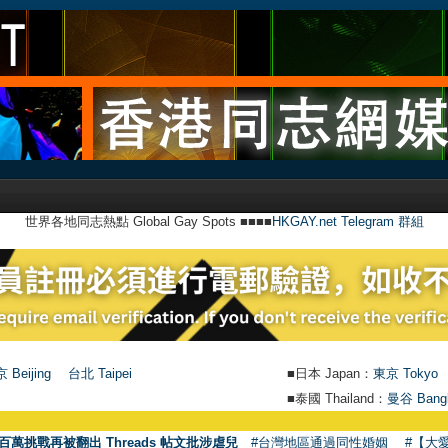
世界各地同志熱點 Global Gay Spots ■■■■
HKGAY.net Telegram 群組
 Beijing
台北 Taipei
■日本 Japan：
東京 Tokyo
■泰國 Thailand：
曼谷 Bang
百萬挑戰再被翻出 Threads 帖文批涉虐兒
#台灣地區通過同性婚姻
#【大