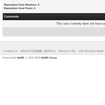
Reputation from Members: 0
Reputation from Posts: 0
Comments
This user currently does not have any
Contact Us
HKGAY 同志網媒 / 資訊平台
Return to Top
Lite (Archive) Mode
Powered By
MyBB
, © 2002-2026
MyBB Group
.