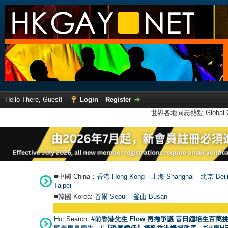
Hello There, Guest!
Login
Register
世界各地同志熱點 Global Ga
■中國 China：
香港 Hong Kong
上海 Shanghai
北京 Beij
Taipei
■韓國 Korea:
首爾 Seou
l
釜山 Busan
Hot Search:
#前香港先生 Flow 再捲爭議 昔日鍾培生百萬挑