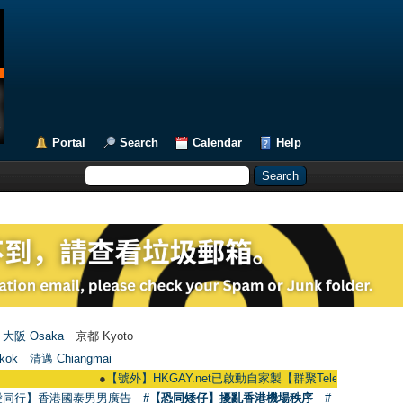
Portal
Search
Calendar
Help
大阪 Osaka
京都 Kyoto
kok
清邁 Chiangmai
●
【號外】HKGAY.net已啟動自家製【群聚Telegram群組】 HKGAY.net h
愛同行】香港國泰男男廣告
#【恐同矮仔】擾亂香港機場秩序
#