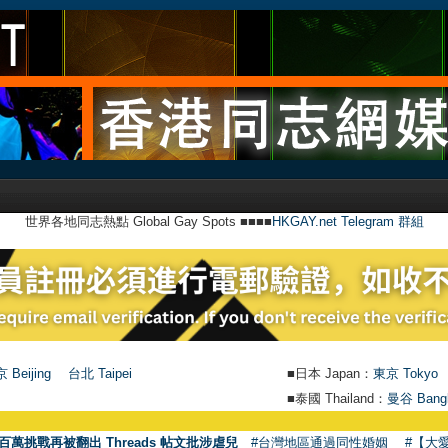
世界各地同志熱點 Global Gay Spots ■■■■
HKGAY.net Telegram 群組
 Beijing
台北 Taipei
■日本 Japan：
東京 Tokyo
■泰國 Thailand：
曼谷 Bang
百萬挑戰再被翻出 Threads 帖文批涉虐兒
#台灣地區通過同性婚姻
#【大