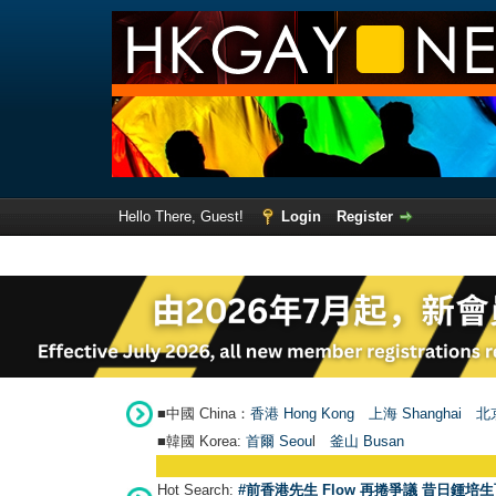
Hello There, Guest!
Login
Register
■中國 China：
香港 Hong Kong
上海 Shanghai
北京
■韓國 Korea:
首爾 Seou
l
釜山 Busan
Hot Search:
#前香港先生 Flow 再捲爭議 昔日鍾培生