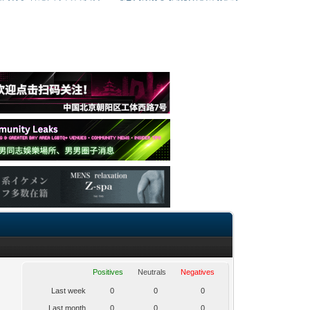
Positives
Neutrals
Negatives
Last week
0
0
0
Last month
0
0
0