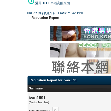
港男HEHE率漸高的原因
HKGAY 同志資訊平台
›
Profile of ivan1991
Reputation Report
Reputation Report for ivan1991
Summary
ivan1991
(Senior Member)
0
Total Reputation: