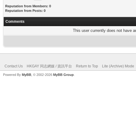
Reputation from Members: 0
Reputation from Posts: 0
Comments
This user currently does not have any
Contact Us
HKGAY 同志網媒 / 資訊平台
Return to Top
Lite (Archive) Mode
Powered By
MyBB
, © 2002-2026
MyBB Group
.