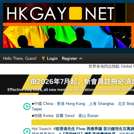
Hello There, Guest!
Login
Register
世界各地同志熱點 Global Ga
■中國 China：
香港 Hong Kong
上海 Shanghai
北京 Beij
Taipei
■韓國 Korea:
首爾 Seou
l
釜山 Busan
Hot Search:
#前香港先生 Flow 再捲爭議 昔日鍾培生百萬挑