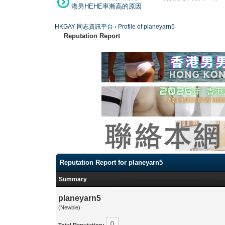
港男HEHE率漸高的原因
HKGAY 同志資訊平台
›
Profile of planeyarn5
Reputation Report
Reputation Report for planeyarn5
Summary
planeyarn5
(Newbie)
0
Total Reputation: