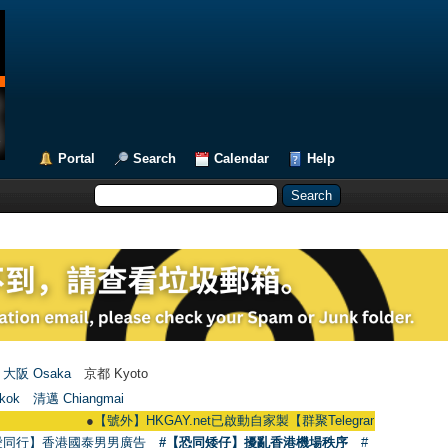
Portal
Search
Calendar
Help
大阪 Osaka
京都 Kyoto
kok
清邁 Chiangmai
●
【號外】HKGAY.net已啟動自家製【群聚Telegram群組】 HKGAY.net has 
愛同行】香港國泰男男廣告
#【恐同矮仔】擾亂香港機場秩序
#