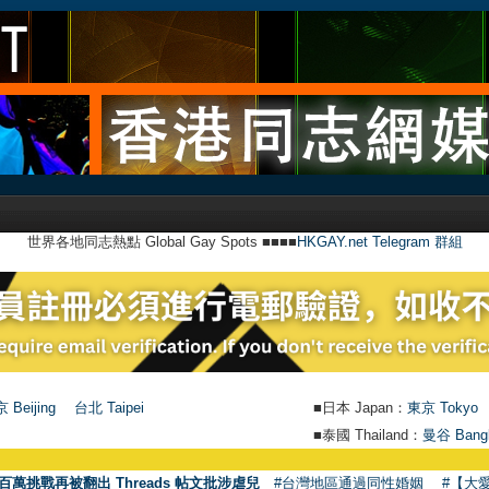
世界各地同志熱點 Global Gay Spots ■■■■
HKGAY.net Telegram 群組
 Beijing
台北 Taipei
■日本 Japan：
東京 Tokyo
■泰國 Thailand：
曼谷 Bang
百萬挑戰再被翻出 Threads 帖文批涉虐兒
#台灣地區通過同性婚姻
#【大