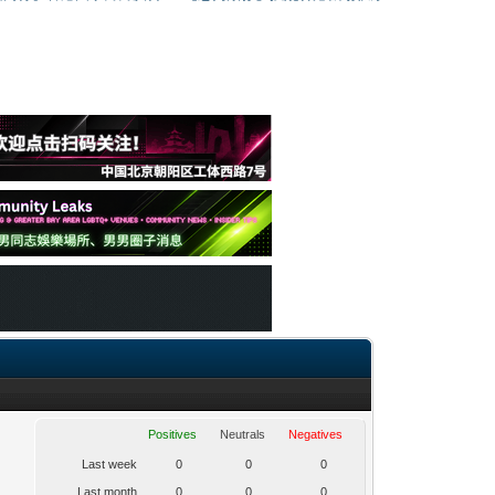
Positives
Neutrals
Negatives
Last week
0
0
0
Last month
0
0
0