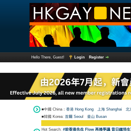
Hello There, Guest!
Login
Register
■中國 China：
香港 Hong Kong
上海 Shanghai
北京
■韓國 Korea:
首爾 Seou
l
釜山 Busan
Hot Search:
#前香港先生 Flow 再捲爭議 昔日鍾培生