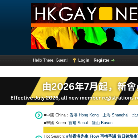
Hello There, Guest!
Login
Register
■中國 China：
香港 Hong Kong
上海 Shanghai
北京
■韓國 Korea:
首爾 Seou
l
釜山 Busan
Hot Search:
#前香港先生 Flow 再捲爭議 昔日鍾培生