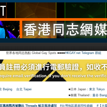
世界各地同志熱點 Global Gay Spots ■■■■
HKGAY.net Telegram 群組
 Beijing
台北 Taipei
■日本 Japan：
東京 Tokyo
■泰國 Thailand：
曼谷 Bang
百萬挑戰再被翻出 Threads 帖文批涉虐兒
#台灣地區通過同性婚姻
#【大