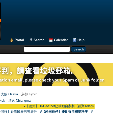
Portal
Search
Calendar
Help
大阪 Osaka
京都 Kyoto
kok
清邁 Chiangmai
●
【號外】HKGAY.net已啟動自家製【群聚Telegram群組】 HKGAY.net has
愛同行】香港國泰男男廣告
#【恐同矮仔】擾亂香港機場秩序
#