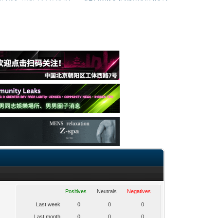
Positives
Neutrals
Negatives
Last week
0
0
0
Last month
0
0
0