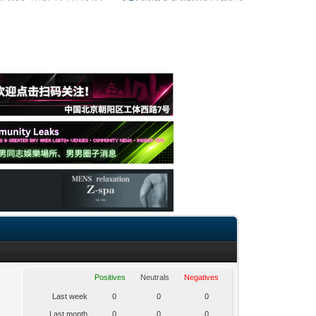
Positives
Neutrals
Negatives
Last week
0
0
0
Last month
0
0
0