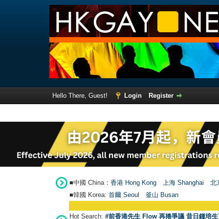
Hello There, Guest!
Login
Register
■中國 China：
香港 Hong Kong
上海 Shanghai
北京
■韓國 Korea:
首爾 Seou
l
釜山 Busan
Hot Search:
#前香港先生 Flow 再捲爭議 昔日鍾培生