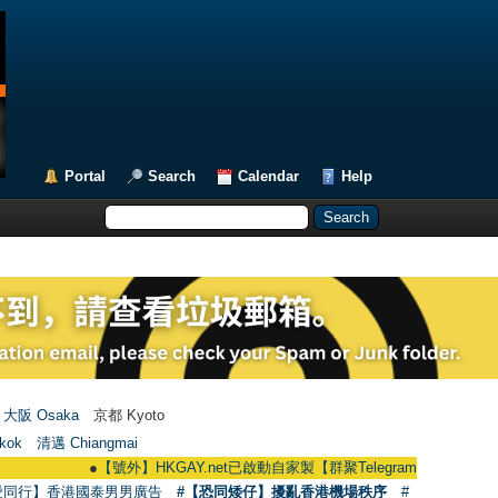
Portal
Search
Calendar
Help
大阪 Osaka
京都 Kyoto
kok
清邁 Chiangmai
●
【號外】HKGAY.net已啟動自家製【群聚Telegram群組】 HKGAY.net has 
愛同行】香港國泰男男廣告
#【恐同矮仔】擾亂香港機場秩序
#