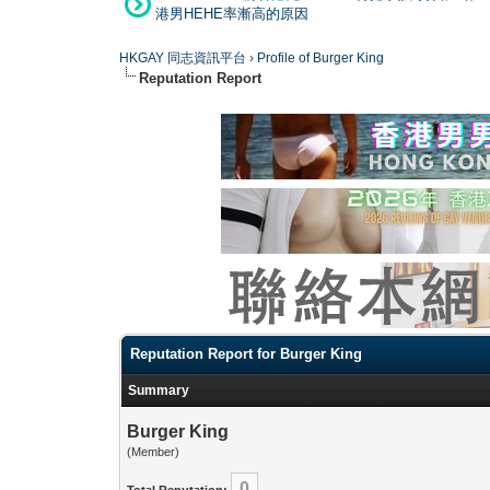
港男HEHE率漸高的原因
HKGAY 同志資訊平台
›
Profile of Burger King
Reputation Report
Reputation Report for Burger King
Summary
Burger King
(Member)
0
Total Reputation: