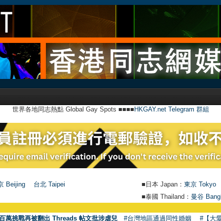
世界各地同志熱點 Global Gay Spots ■■■■
HKGAY.net Telegram 群組
 Beijing
台北 Taipei
■日本 Japan：
東京 Tokyo
■泰國 Thailand：
曼谷 Bang
百萬挑戰再被翻出 Threads 帖文批涉虐兒
#台灣地區通過同性婚姻
#【大