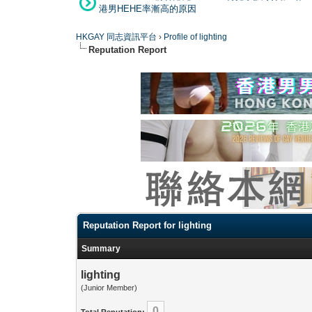
港男HEHE率漸高的原因
HKGAY 同志資訊平台
›
Profile of lighting
Reputation Report
Reputation Report for lighting
Summary
lighting
(Junior Member)
0
Total Reputation: