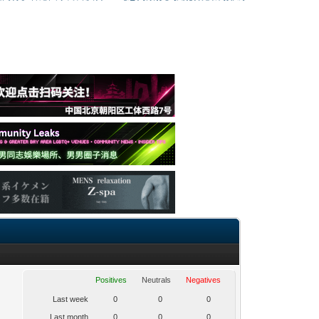
Positives
Neutrals
Negatives
Last week
0
0
0
Last month
0
0
0