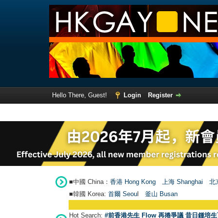
Hello There, Guest!
Login
Register
■中國 China：
香港 Hong Kong
上海 Shanghai
北京
■韓國 Korea:
首爾 Seou
l
釜山 Busan
Hot Search:
#前香港先生 Flow 再捲爭議 昔日鍾培生