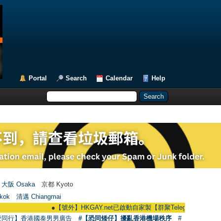
Portal
Search
Calendar
Help
大阪 Osaka
京都 Kyoto
kok
清邁 Chiangmai
●
【號外】HKGAY.net已啟動自家製【群聚Telegram群組】 HKGAY.net h
愛同行】香港國泰男男廣告
#【恐同矮仔】擾亂香港機場秩序
#