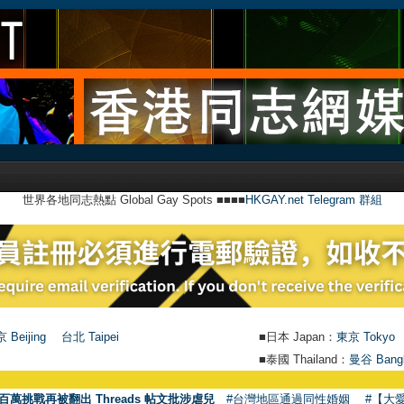
世界各地同志熱點 Global Gay Spots ■■■■
HKGAY.net Telegram 群組
 Beijing
台北 Taipei
■日本 Japan：
東京 Tokyo
■泰國 Thailand：
曼谷 Bang
百萬挑戰再被翻出 Threads 帖文批涉虐兒
#台灣地區通過同性婚姻
#【大