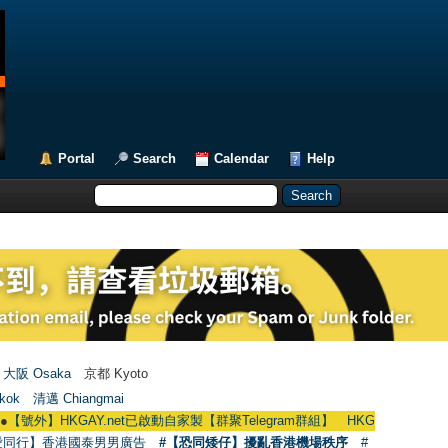
Portal
Search
Calendar
Help
大阪 Osaka
京都 Kyoto
kok
清邁 Chiangmai
外】HKGAY.net已啟動自家製【群聚Telegram群組】 HKGAY.net has already ope
愛同行】香港國泰男男廣告
#【恐同矮仔】擾亂香港機場秩序
#