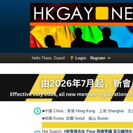
Hello There, Guest!
Login
Register
■中國 China：
香港 Hong Kong
上海 Shanghai
北京
■韓國 Korea:
首爾 Seou
l
釜山 Busan
Hot Search:
#前香港先生 Flow 再捲爭議 昔日鍾培生