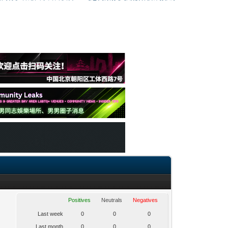
Positives
Neutrals
Negatives
Last week
0
0
0
Last month
0
0
0