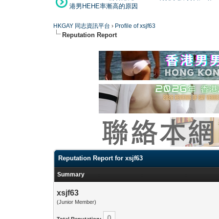
港男HEHE率漸高的原因
HKGAY 同志資訊平台
›
Profile of xsjf63
Reputation Report
Reputation Report for xsjf63
Summary
xsjf63
(Junior Member)
0
Total Reputation: