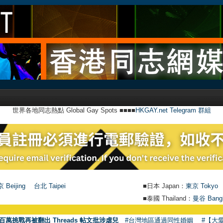
世界各地同志熱點 Global Gay Spots ■■■■
HKGAY.net Telegram 群組
 Beijing
台北 Taipei
■日本 Japan：
東京 Tokyo
■泰國 Thailand：
曼谷 Bang
●
【號
百萬挑戰再被翻出 Threads 帖文批涉虐兒
#台灣地區通過同性婚姻
#【大