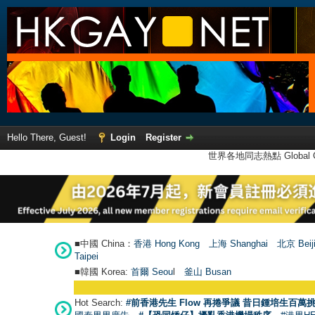
Hello There, Guest!
Login
Register
世界各地同志熱點 Global Ga
■中國 China：
香港 Hong Kong
上海 Shanghai
北京 Beij
Taipei
■韓國 Korea:
首爾 Seou
l
釜山 Busan
Hot Search:
#前香港先生 Flow 再捲爭議 昔日鍾培生百萬挑