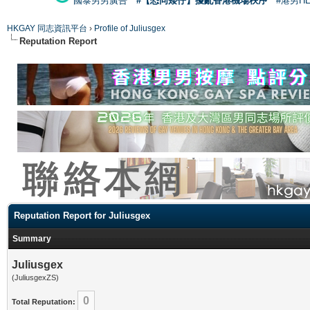
國泰男男廣告
#【恐同矮仔】擾亂香港機場秩序
#港男H
HKGAY 同志資訊平台
›
Profile of Juliusgex
Reputation Report
Reputation Report for Juliusgex
Summary
Juliusgex
(JuliusgexZS)
0
Total Reputation: