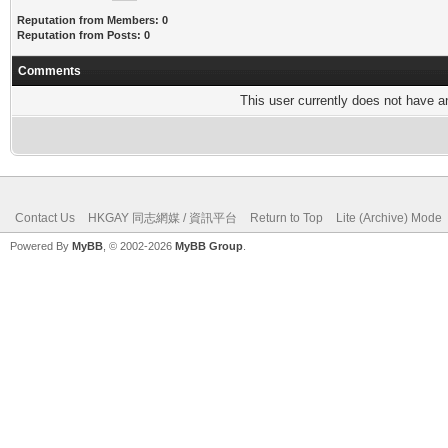
Reputation from Members: 0
Reputation from Posts: 0
Comments
This user currently does not have any
Contact Us
HKGAY 同志網媒 / 資訊平台
Return to Top
Lite (Archive) Mode
Powered By
MyBB
, © 2002-2026
MyBB Group
.