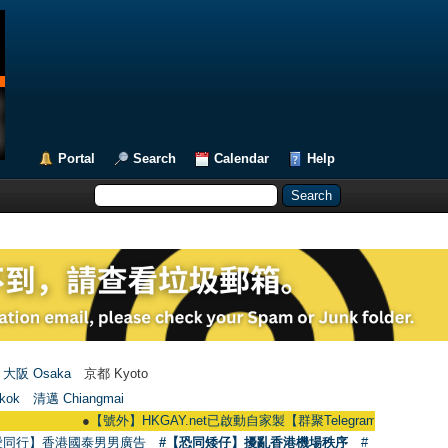
Portal
Search
Calendar
Help
大阪 Osaka
京都 Kyoto
kok
清邁 Chiangmai
●
【號外】HKGAY.net已啟動自家製【群聚Telegram群組】 HKGAY.net has 
愛同行】香港國泰男男廣告
#【恐同矮仔】擾亂香港機場秩序
#