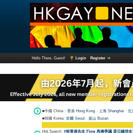
Hello There, Guest!
Login
Register
■中國 China：
香港 Hong Kong
上海 Shanghai
北京
■韓國 Korea:
首爾 Seou
l
釜山 Busan
Hot Search:
#前香港先生 Flow 再捲爭議 昔日鍾培生