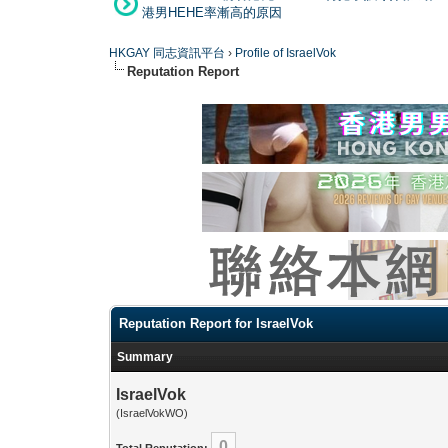
港男HEHE率漸高的原因
HKGAY 同志資訊平台
›
Profile of IsraelVok
Reputation Report
Reputation Report for IsraelVok
Summary
IsraelVok
(IsraelVokWO)
0
Total Reputation: