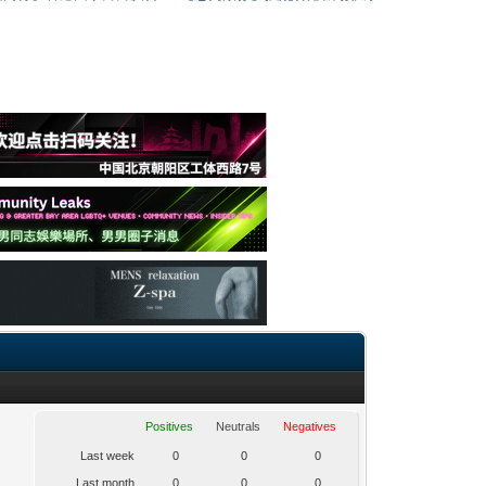
Positives
Neutrals
Negatives
Last week
0
0
0
Last month
0
0
0