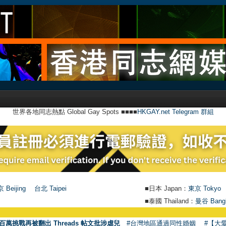
世界各地同志熱點 Global Gay Spots ■■■■
HKGAY.net Telegram 群組
 Beijing
台北 Taipei
■日本 Japan：
東京 Tokyo
■泰國 Thailand：
曼谷 Bang
百萬挑戰再被翻出 Threads 帖文批涉虐兒
#台灣地區通過同性婚姻
#【大