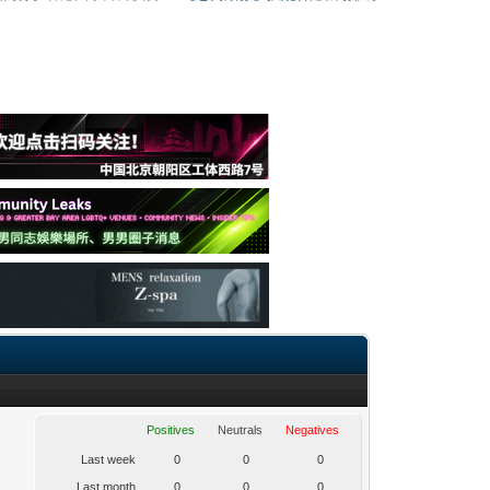
Positives
Neutrals
Negatives
Last week
0
0
0
Last month
0
0
0