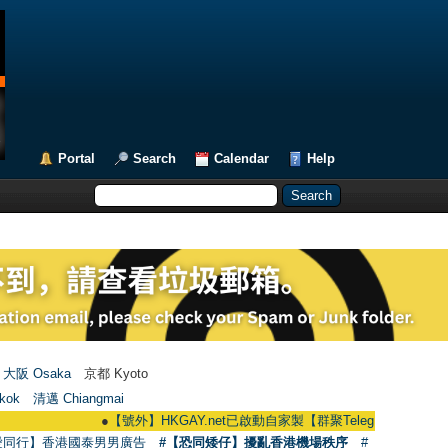
Portal
Search
Calendar
Help
大阪 Osaka
京都 Kyoto
kok
清邁 Chiangmai
●
【號外】HKGAY.net已啟動自家製【群聚Telegram群組】 HKGAY.net ha
愛同行】香港國泰男男廣告
#【恐同矮仔】擾亂香港機場秩序
#