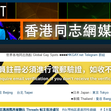
世界各地同志熱點 Global Gay Spots ■■■■
HKGAY.net Telegram 群組
 Beijing
台北 Taipei
■日本 Japan：
東京 Tokyo
■泰國 Thailand：
曼谷 Bang
百萬挑戰再被翻出 Threads 帖文批涉虐兒
#台灣地區通過同性婚姻
#【大