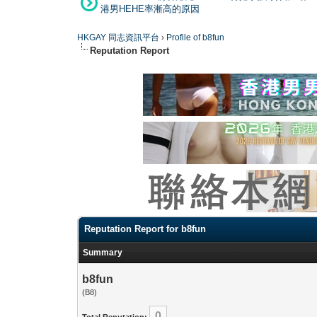
港男HEHE率漸高的原因
HKGAY 同志資訊平台
›
Profile of b8fun
Reputation Report
Reputation Report for b8fun
Summary
b8fun
(B8)
0
Total Reputation: