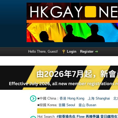
Hello There, Guest!
Login
Register
■中國 China：
香港 Hong Kong
上海 Shanghai
北京
■韓國 Korea:
首爾 Seou
l
釜山 Busan
Hot Search:
#前香港先生 Flow 再捲爭議 昔日鍾培生