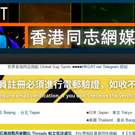
世界各地同志熱點 Global Gay Spots ■■■■
HKGAY.net Telegram 群組
 Beijing
台北 Taipei
■日本 Japan：
東京 Tokyo
■泰國 Thailand：
曼谷 Bang
百萬挑戰再被翻出 Threads 帖文批涉虐兒
#台灣地區通過同性婚姻
#【大