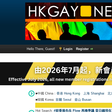
Hello There, Guest!
Login
Register
■中國 China：
香港 Hong Kong
上海 Shanghai
北京
■韓國 Korea:
首爾 Seou
l
釜山 Busan
Hot Search:
#前香港先生 Flow 再捲爭議 昔日鍾培生