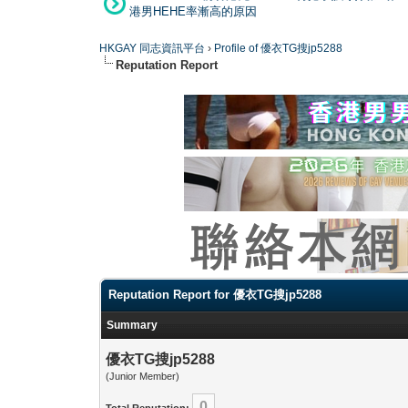
港男HEHE率漸高的原因
HKGAY 同志資訊平台
›
Profile of 優衣TG搜jp5288
Reputation Report
Reputation Report for 優衣TG搜jp5288
Summary
優衣TG搜jp5288
(Junior Member)
0
Total Reputation: