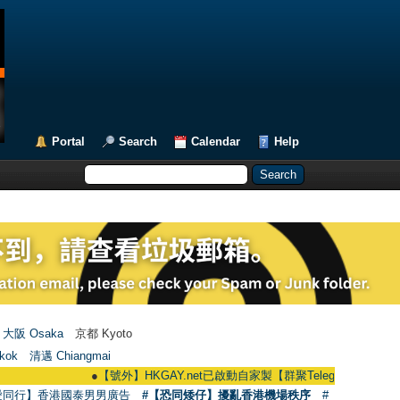
Portal
Search
Calendar
Help
大阪 Osaka
京都 Kyoto
kok
清邁 Chiangmai
●
【號外】HKGAY.net已啟動自家製【群聚Telegram群組】 HKGAY.net ha
愛同行】香港國泰男男廣告
#【恐同矮仔】擾亂香港機場秩序
#