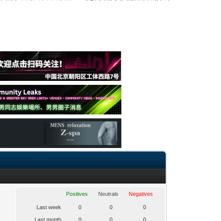
Positives
Neutrals
Negatives
Last week
0
0
0
Last month
0
0
0