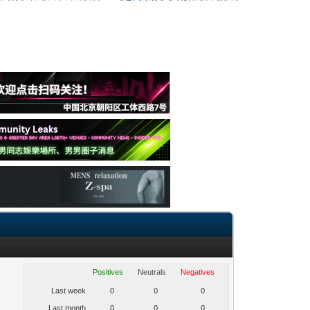
Positives
Neutrals
Negatives
Last week
0
0
0
Last month
0
0
0