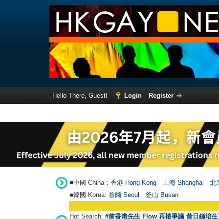
Hello There, Guest!
Login
Register
■中國 China：
香港 Hong Kong
上海 Shanghai
北京
■韓國 Korea:
首爾 Seou
l
釜山 Busan
Hot Search:
#前香港先生 Flow 再捲爭議 昔日鍾培生