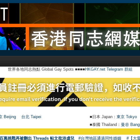
世界各地同志熱點 Global Gay Spots ■■■■
HKGAY.net Telegram 群組
 Beijing
台北 Taipei
■日本 Japan：
東京 Tokyo
■泰國 Thailand：
曼谷 Bang
百萬挑戰再被翻出 Threads 帖文批涉虐兒
#台灣地區通過同性婚姻
#【大