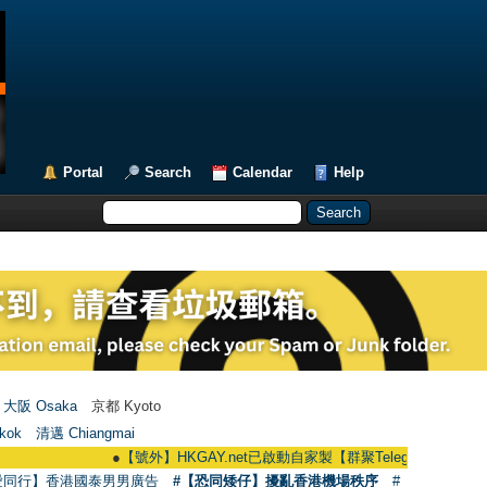
Portal
Search
Calendar
Help
大阪 Osaka
京都 Kyoto
kok
清邁 Chiangmai
●
【號外】HKGAY.net已啟動自家製【群聚Telegram群組】 HKGAY.net h
愛同行】香港國泰男男廣告
#【恐同矮仔】擾亂香港機場秩序
#