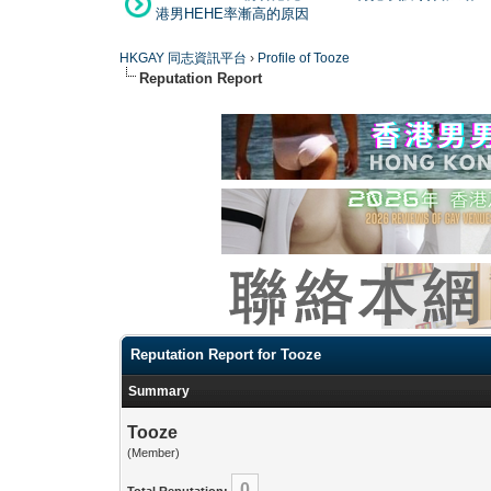
港男HEHE率漸高的原因
HKGAY 同志資訊平台
›
Profile of Tooze
Reputation Report
Reputation Report for Tooze
Summary
Tooze
(Member)
0
Total Reputation: