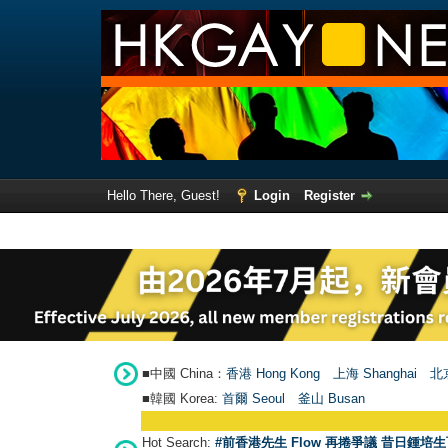
Hello There, Guest!
Login
Register
■中國 China：
香港 Hong Kong
上海 Shanghai
北京
■韓國 Korea:
首爾 Seou
l
釜山 Busan
Hot Search:
#前香港先生 Flow 再捲爭議 昔日鍾培生