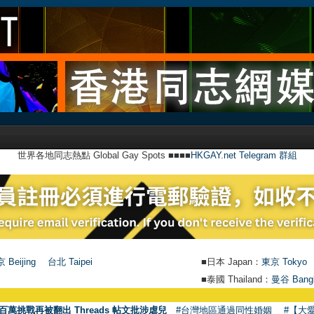
世界各地同志熱點 Global Gay Spots ■■■■
HKGAY.net Telegram 群組
 Beijing
台北 Taipei
■日本 Japan：
東京 Tokyo
■泰國 Thailand：
曼谷 Bang
百萬挑戰再被翻出 Threads 帖文批涉虐兒
#台灣地區通過同性婚姻
#【大