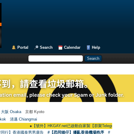
Portal
Search
Calendar
Help
大阪 Osaka
京都 Kyoto
kok
清邁 Chiangmai
●
【號外】HKGAY.net已啟動自家製【群聚Telegram群組】 HKGAY.net ha
愛同行】香港國泰男男廣告
#【恐同矮仔】擾亂香港機場秩序
#