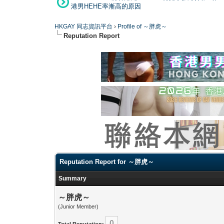
港男HEHE率漸高的原因
HKGAY 同志資訊平台
›
Profile of ～胖虎～
Reputation Report
Reputation Report for ～胖虎～
Summary
～胖虎～
(Junior Member)
0
Total Reputation: