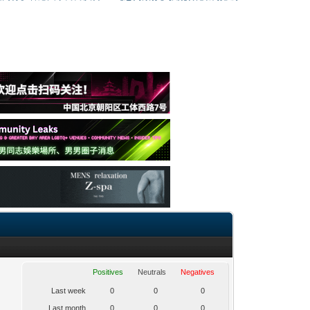
Positives
Neutrals
Negatives
Last week
0
0
0
Last month
0
0
0