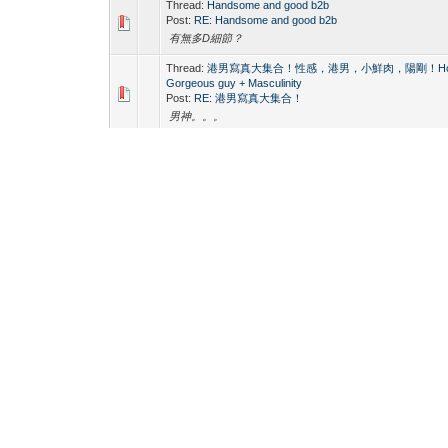
Thread:
Handsome and good b2b
Post:
RE: Handsome and good b2b
有無多D細節？
Thread:
港男寫真大集合！性感，港男，小鮮肉，陽剛！Hong
Gorgeous guy + Masculinity
Post:
RE: 港男寫真大集合！
男神。。。
Thread:
大陆游客对年轻同志场的KinDO Center的观感
Post:
RE: 大陆游客对年轻同志场的KinDO Center的观感
Vito 好似真係好正咁
Thread:
台灣最大桑拿 超級豪華 激讚！
Post:
RE: 台灣最大桑拿 超級豪華 激讚！
很想去觀光下
Thread:
同志按摩(叫鴨)實錄 - 廣州篇
Post:
RE: 同志按摩(叫鴨)實錄 - 廣州篇
thanks for sharing
Thread:
KinDO遊記~~~一次驚喜的經驗!!! (加拿大回流)
Post:
RE: KinDO遊記~~~一次驚喜的經驗!!! (加拿大回流)
THX。。。。。。
Thread:
香港旺角KinDo Spa经验分享(转贴)
Post:
RE: 香港旺角KinDo Spa经验分享
Vito 6舊 @0@ 好正好想試