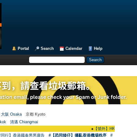
Portal
Search
Calendar
Help
大阪 Osaka
京都 Kyoto
kok
清邁 Chiangmai
●
【號外】HKGAY.net已啟動自家製【群
愛同行】香港國泰男男廣告
#【恐同矮仔】擾亂香港機場秩序
#