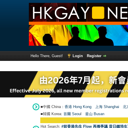
Hello There, Guest!
Login
Register
■中國 China：
香港 Hong Kong
上海 Shanghai
北京
■韓國 Korea:
首爾 Seou
l
釜山 Busan
Hot Search:
#前香港先生 Flow 再捲爭議 昔日鍾培生