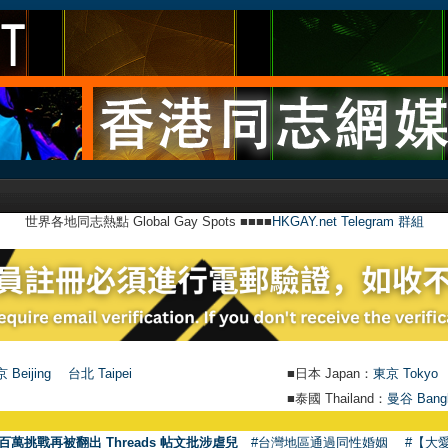
世界各地同志熱點 Global Gay Spots ■■■■
HKGAY.net Telegram 群組
 Beijing
台北 Taipei
■日本 Japan：
東京 Tokyo
■泰國 Thailand：
曼谷 Bang
百萬挑戰再被翻出 Threads 帖文批涉虐兒
#台灣地區通過同性婚姻
#【大