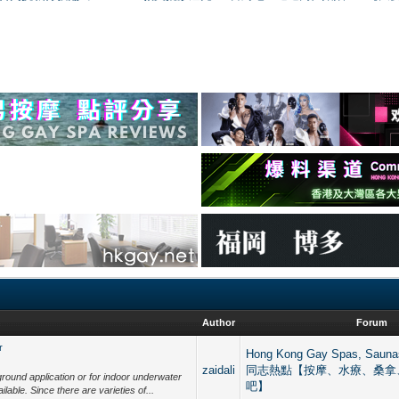
Author
Forum
r
Hong Kong Gay Spas, Saun
zaidali
同志熱點【按摩、水療、桑拿
rground application or for indoor underwater
吧】
ilable. Since there are varieties of...