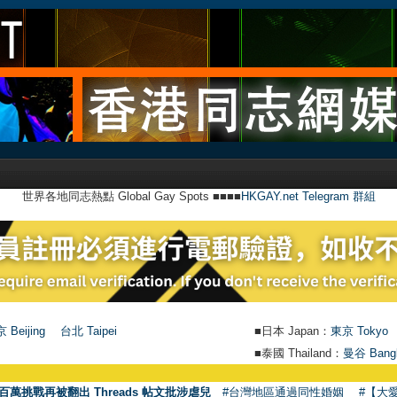
世界各地同志熱點 Global Gay Spots ■■■■
HKGAY.net Telegram 群組
 Beijing
台北 Taipei
■日本 Japan：
東京 Tokyo
■泰國 Thailand：
曼谷 Bang
百萬挑戰再被翻出 Threads 帖文批涉虐兒
#台灣地區通過同性婚姻
#【大