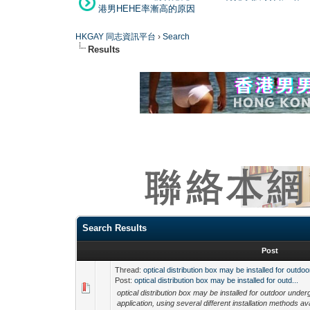
港男HEHE率漸高的原因
HKGAY 同志資訊平台
›
Search
Results
Search Results
Post
Thread:
optical distribution box may be installed for outdoo
Post:
optical distribution box may be installed for outd...
optical distribution box may be installed for outdoor unde
application, using several different installation methods ava