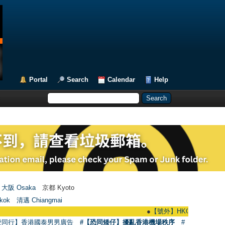
Portal
Search
Calendar
Help
大阪 Osaka
京都 Kyoto
kok
清邁 Chiangmai
●
【號外】HKGAY.net已啟動自家製【群
愛同行】香港國泰男男廣告
#【恐同矮仔】擾亂香港機場秩序
#