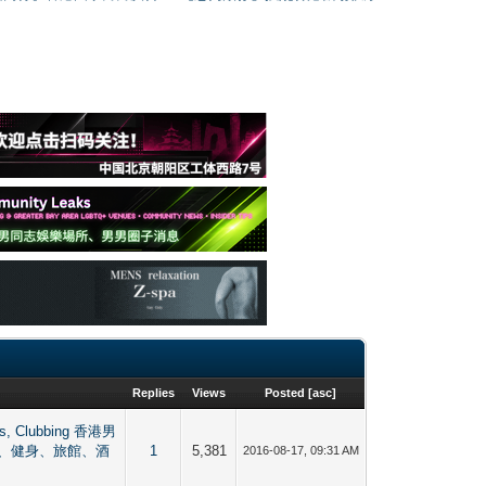
Replies
Views
Posted
[
asc
]
as, Clubbing 香港男
、健身、旅館、酒
1
5,381
2016-08-17, 09:31 AM