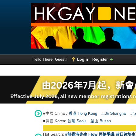
Hello There, Guest!
Login
Register
■中國 China：
香港 Hong Kong
上海 Shanghai
北京
■韓國 Korea:
首爾 Seou
l
釜山 Busan
Hot Search:
#前香港先生 Flow 再捲爭議 昔日鍾培生