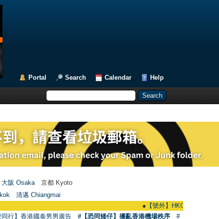
Portal
Search
Calendar
Help
大阪 Osaka
京都 Kyoto
kok
清邁 Chiangmai
●
【號外】HKGAY.net已啟動自家製【群聚T
愛同行】香港國泰男男廣告
#【恐同矮仔】擾亂香港機場秩序
#