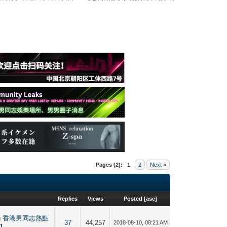
Pages (2):
1
2
Next »
Replies
Views
Posted
[
asc
]
bbing 香港男同志熱點
37
44,257
2018-08-10, 08:21 AM