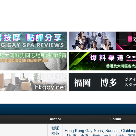
Author
Forum
糖呢
Hong Kong Gay Spas, Saunas, Clu
兩茶