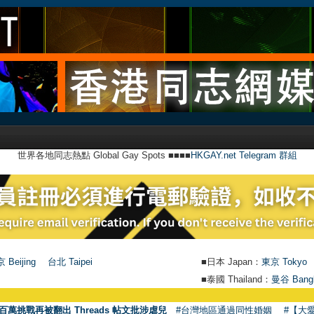
世界各地同志熱點 Global Gay Spots ■■■■
HKGAY.net Telegram 群組
 Beijing
台北 Taipei
■日本 Japan：
東京 Tokyo
■泰國 Thailand：
曼谷 Bang
百萬挑戰再被翻出 Threads 帖文批涉虐兒
#台灣地區通過同性婚姻
#【大