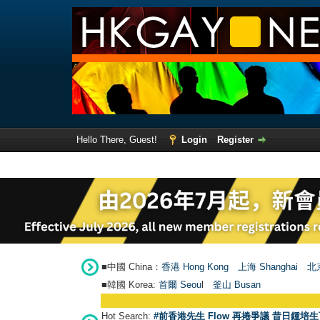
Hello There, Guest!
Login
Register
■中國 China：
香港 Hong Kong
上海 Shanghai
北京
■韓國 Korea:
首爾 Seou
l
釜山 Busan
Hot Search:
#前香港先生 Flow 再捲爭議 昔日鍾培生