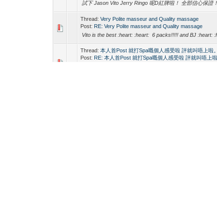
試下 Jason Vito Jerry Ringo 呢D紅牌啦！ 全部信心保證！首
Thread:
Very Polite masseur and Quality massage
Post:
RE: Very Polite masseur and Quality massage
Vito is the best :heart: :heart: 6 packs!!!!! and BJ :heart: :
Thread:
本人首Post 就打Spa嘅個人感受啦 評就叫唔上啦
Post:
RE: 本人首Post 就打Spa嘅個人感受啦 評就叫唔上
Vito Ringo 都好難Book 兩個都鍾意 Ringo 就大隻D 但
鍾意就係Vito個6舊朱古力同埋... :P :heart: :heart: :heart: :h
Thread:
Kindo Get10又有新驚喜!!!
Post:
RE: Kindo Get10又有新驚喜!!!
正 ！ 推介Jason Vito 紅牌 ！
Thread:
KINDO的Jason真的很不錯
Post:
RE: KINDO的Jason真的很不錯
佢同vito4手仲正
Thread:
Handsome and good b2b
Post:
RE: Handsome and good b2b
VITO 正正 :heart: :heart:
Thread:
Handsome and good b2b
Post:
RE: Handsome and good b2b
又想再試佢地！
Thread:
2017 歡樂無限! 男男按摩 (FEB)【集匯】