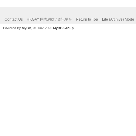
Contact Us
HKGAY 同志網媒 / 資訊平台
Return to Top
Lite (Archive) Mode
Powered By
MyBB
, © 2002-2026
MyBB Group
.