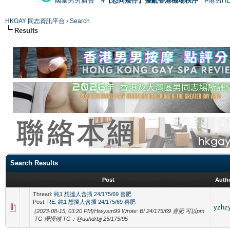
國泰男男廣告
#【恐同矮仔】擾亂香港機場秩序
#港男H
HKGAY 同志資訊平台
›
Search
Results
Search Results
Post
Auth
Thread:
純1 想搵人含插 24/175/69 喜肥
Post:
RE: 純1 想搵人含插 24/175/69 喜肥
yzhz
(2023-08-15, 03:20 PM)Hiwysm99 Wrote: BI 24/175/69 喜肥 可以pm
TG 慢慢傾 TG：@uuhdrbjj 25/175/95