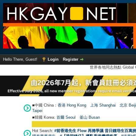
Hello There, Guest!
Login
Register
世界各地同志熱點 Global Ga
■中國 China：
香港 Hong Kong
上海 Shanghai
北京 Beij
Taipei
■韓國 Korea:
首爾 Seou
l
釜山 Busan
Hot Search:
#前香港先生 Flow 再捲爭議 昔日鍾培生百萬挑