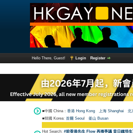
Hello There, Guest!
Login
Register
■中國 China：
香港 Hong Kong
上海 Shanghai
北京
■韓國 Korea:
首爾 Seou
l
釜山 Busan
Hot Search:
#前香港先生 Flow 再捲爭議 昔日鍾培生