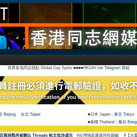
世界各地同志熱點 Global Gay Spots ■■■■
HKGAY.net Telegram 群組
 Beijing
台北 Taipei
■日本 Japan：
東京 Tokyo
■泰國 Thailand：
曼谷 Bang
百萬挑戰再被翻出 Threads 帖文批涉虐兒
#台灣地區通過同性婚姻
#【大