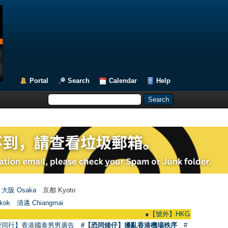
Portal
Search
Calendar
Help
大阪 Osaka
京都 Kyoto
kok
清邁 Chiangmai
●
【號外】HKGAY.net已啟動自家製【群聚
愛同行】香港國泰男男廣告
#【恐同矮仔】擾亂香港機場秩序
#