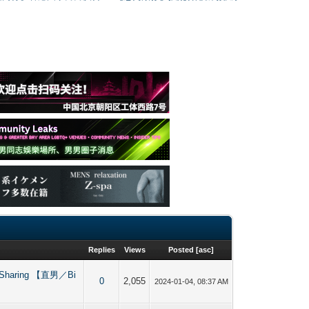
Replies
Views
Posted
[
asc
]
g & Sharing 【直男／Bi
0
2,055
2024-01-04, 08:37 AM