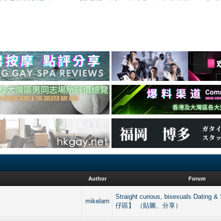
Author
Forum
Straight curious, bisexuals Datin
mikelam
仔區】 （貼圖、分享）