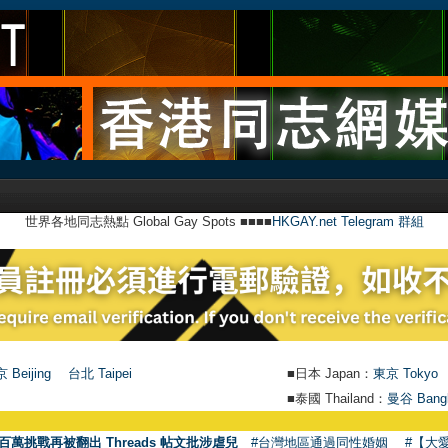
世界各地同志熱點 Global Gay Spots ■■■■
HKGAY.net Telegram 群組
 Beijing
台北 Taipei
■日本 Japan：
東京 Tokyo
■泰國 Thailand：
曼谷 Bang
百萬挑戰再被翻出 Threads 帖文批涉虐兒
#台灣地區通過同性婚姻
#【大