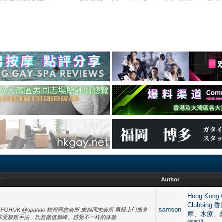
t
Author
Hong Kong 
Clubbin
samson
BCDEFGHIJK @spahao 杭州同志会所 成都同志会所 男模上门服务
摩、水療、
❤️享受极致手法，欣赏颜值巅峰、感受不一样的体验