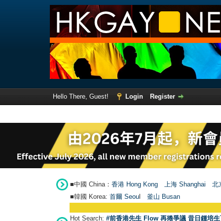
Hello There, Guest!
Login
Register
■中國 China：
香港 Hong Kong
上海 Shanghai
北京
■韓國 Korea:
首爾 Seou
l
釜山 Busan
Hot Search:
#前香港先生 Flow 再捲爭議 昔日鍾培生