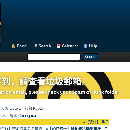
Portal
Search
Calendar
Help
大阪 Osaka
京都 Kyoto
kok
清邁 Chiangmai
●
【號外】HKGAY.net已啟動自家製【群聚
愛同行】香港國泰男男廣告
#【恐同矮仔】擾亂香港機場秩序
#