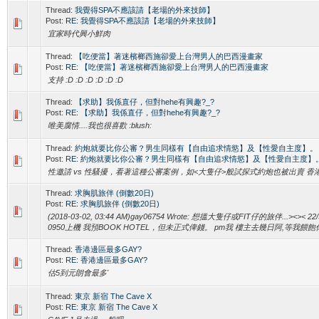
Thread:
我覺得SPA不應該請【老場的外來技師】
Post:
RE: 我覺得SPA不應該請【老場的外來技師】
宜家時代興小鮮肉
Thread:
【吃便當】著迷檳榔西施卻愛上台灣男人的巴西漫畫家
Post:
RE: 【吃便當】著迷檳榔西施卻愛上台灣男人的巴西漫畫家
支持 :D :D :D :D :D :D
Thread:
【求助】我係直仔，但對hehe有興趣?_?
Post:
RE: 【求助】我係直仔，但對hehe有興趣?_?
唯美腐情....我也很喜歡 :blush:
Thread:
約炮就要比你公審？男生同樣有【自由追求情慾】及【性愛自主度】。
Post:
RE: 約炮就要比你公審？男生同樣有【自由追求情慾】及【性愛自主度】
性邀請 vs 性騷擾，看著這種公審案例，如<大隻仔>般試探式約炮也被出賣 香
Thread:
求胸肌旅伴 (倒數20日)
Post:
RE: 求胸肌旅伴 (倒數20日)
(2018-03-02, 03:44 AM)gay06754 Wrote: 想搵大隻仔或FIT仔的旅伴...><>< 22/
0950上機 我預BOOK HOTEL，但未正式俾錢。 pm我 樓主去幾日阿,等我餵飽你
Thread:
香港邊區最多GAY?
Post:
RE: 香港邊區最多GAY?
估5到元朗會最多'
Thread:
東京 新宿 The Cave X
Post:
RE: 東京 新宿 The Cave X