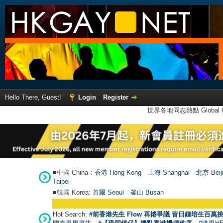
Hello There, Guest!
Login
Register
世界各地同志熱點 Global Ga
■中國 China：
香港 Hong Kong
上海 Shanghai
北京 Beij
Taipei
■韓國 Korea:
首爾 Seou
l
釜山 Busan
Hot Search:
#前香港先生 Flow 再捲爭議 昔日鍾培生百萬挑