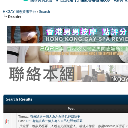
國泰男男廣告
#【恐同矮仔】擾亂香港機場秩序
#港男H
HKGAY 同志資訊平台
›
Search
Results
Search Results
Post
Thread:
有無試過一個人為左自己乜野都唔要
Post:
RE: 有無試過一個人為左自己乜野都唔要
作自受，追你又唔要，人地走先話鍾意人。放過人地啦，你估relocate係玩呀？ 