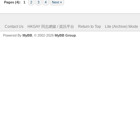
Pages (4):
1
2
3
4
Next »
Contact Us
HKGAY 同志網媒 / 資訊平台
Return to Top
Lite (Archive) Mode
Powered By
MyBB
, © 2002-2026
MyBB Group
.