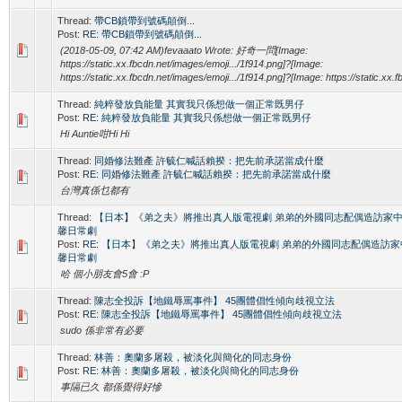
Thread:
帶CB鎖帶到號碼顛倒...
Post:
RE: 帶CB鎖帶到號碼顛倒...
(2018-05-09, 07:42 AM)fevaaato Wrote: 好奇一問[Image:
https://static.xx.fbcdn.net/images/emoji.../1f914.png]?[Image:
https://static.xx.fbcdn.net/images/emoji.../1f914.png]?[Image: https://static.xx.fb
Thread:
純粹發放負能量 其實我只係想做一個正常既男仔
Post:
RE: 純粹發放負能量 其實我只係想做一個正常既男仔
Hi Auntie咁Hi Hi
Thread:
同婚修法難產 許毓仁喊話賴揆：把先前承諾當成什麼
Post:
RE: 同婚修法難產 許毓仁喊話賴揆：把先前承諾當成什麼
台灣真係乜都有
Thread:
【日本】《弟之夫》將推出真人版電視劇 弟弟的外國同志配偶造訪家
馨日常劇
Post:
RE: 【日本】《弟之夫》將推出真人版電視劇 弟弟的外國同志配偶造訪
馨日常劇
哈 個小朋友會5會 :P
Thread:
陳志全投訴【地鐵辱罵事件】 45團體倡性傾向歧視立法
Post:
RE: 陳志全投訴【地鐵辱罵事件】 45團體倡性傾向歧視立法
sudo 係非常有必要
Thread:
林善：奧蘭多屠殺，被淡化與簡化的同志身份
Post:
RE: 林善：奧蘭多屠殺，被淡化與簡化的同志身份
事隔已久 都係覺得好慘