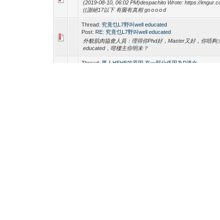
(2019-08-10, 06:02 PM)despachito Wrote: https:
((謝絕17以下 有圖有真相 go o o o d
Thread:
究竟乜L7野叫well educated
Post:
RE: 究竟乜L7野叫well educated
外貌肌肉協會人員：理得你Phd好，Master又好，你唔夠大隻
educated，咁樓主你明未？
Thread:
男人HEHE的原因 有一部分係因為D港女
Post:
RE: 男人HEHE的原因 有一部分係因為D死港女
(2018-05-09, 08:28 AM)daisikiiii Wrote: (2018-05-09, 08
(2018-05-09, 08:18 AM)GENJU Wrote:
性？ ...
Thread:
帶CB鎖帶到號碼顛倒...
Post:
RE: 帶CB鎖帶到號碼顛倒...
可能無得玩前面所以都係出去比人玩後面:( 你條仔係陰謀情人
Thread:
純粹發放負能量 其實我只係想做一個正常既男仔
Post:
RE: 純粹發放負能量 其實我只係想做一個正常既男
Hi 你你明知俾人傷害有幾 hurt 你仲要傷害人!Hi Auntie
Thread:
老板玩弄粗壯淫下屬
Post:
老板玩弄粗壯淫下屬
牛壯壯，今年25歲，人如其名，身體長的很壯實，由於
人的屁股還要豐滿，圓滾滾的，平時穿著褲子根本擋不住
女同事，平時經常借機會吃他豆腐，胸部，褲襠還有臀部
著無袖的汗衫，下面是熱褲。本來不是很緊身的款式，可是