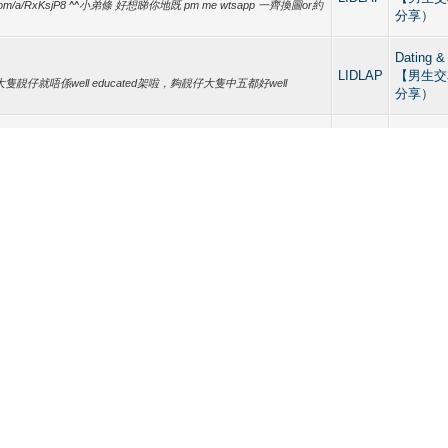
//imgur.com/a/RxKsjP8 ^^小弟條 好想睇你地既 pm me wtsapp 一齊換圖or約
分享）
Dating &
LIDLAP
【男生交
靚仔就唔係well educated架啦，夠靚仔大隻中五都好well
分享）
Straight 
bisexual
LIDLAP
:24 AM)EAdamn Wrote: (2018-05-09, 08:23 AM)daisikiiii Wrote:
Sharin
 我想請問其實你好需要人明白 唔想只係付出又得不到應同？ 還是你植根心裡喜愛男
區】 （
Dating &
LIDLAP
【男生交
 :-/
分享）
Dating &
仔
LIDLAP
【男生交
分享）
Boys Lo
常年在健身房鍛煉身體，渾身都是肌肉，尤其是他的臀部，絕對比女
LIDLAP
志小說 / 
那誘人的曲線，全公司的女人都忍不住多看他幾眼。有幾個大膽的
Tumblr s
都是經常被照顧到。 天氣很熱，牛壯壯從健身房鍛煉完回公司，穿
穿在他身上就顯得...