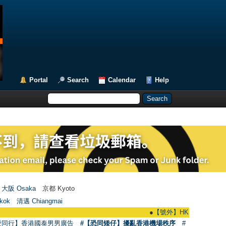
Portal
Search
Calendar
Help
大阪 Osaka
京都 Kyoto
kok
清邁 Chiangmai
●
【號外】HKGAY.net已啟動自家製【群聚T
愛同行】香港國泰男男廣告
#【恐同矮仔】擾亂香港機場秩序
#