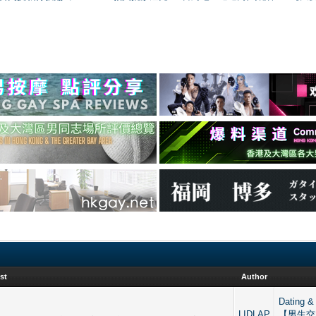
st
Author
Dating &
LIDLAP
【男生交