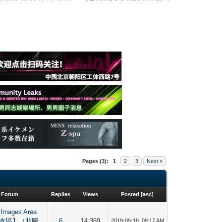
Pages (3):
1
2
3
Next »
Forum
Replies
Views
Posted
[
asc
]
 Images Area
友區】（貼圖、
6
14,369
2019-09-19, 09:17 AM