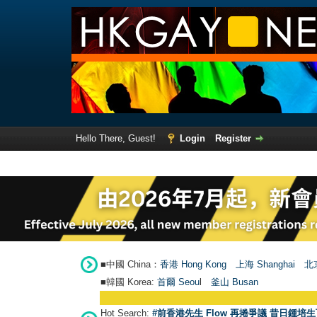
Hello There, Guest!
Login
Register
■中國 China：
香港 Hong Kong
上海 Shanghai
北京
■韓國 Korea:
首爾 Seou
l
釜山 Busan
Hot Search:
#前香港先生 Flow 再捲爭議 昔日鍾培生