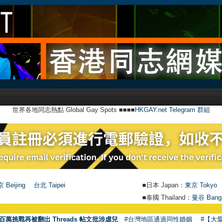
世界各地同志熱點 Global Gay Spots ■■■■
HKGAY.net Telegram 群組
 Beijing
台北 Taipei
■日本 Japan：
東京 Tokyo
■泰國 Thailand：
曼谷 Bang
百萬挑戰再被翻出 Threads 帖文批涉虐兒
#台灣地區通過同性婚姻
#【大