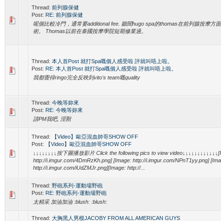
Thread:
前列腺保健
Post:
RE: 前列腺保健
呢個比較冷門，通常要additional fee. 聽聞hugo spa的thomas在前列腺按
術。 Thomas以前在泰國按摩學院短期修業過。
Thread:
本人首Post 就打Spa嘅個人感受啦 評就叫唔上啦。
Post:
RE: 本人首Post 就打Spa嘅個人感受啦 評就叫唔上啦。
我都覺得ringo完全反映到vito's team嘅quality
Thread:
今晚等妳來
Post:
RE: 今晚等妳來
請PM我吧, 淫獸
Thread:
【Video】歐亞混血帥哥SHOW OFF
Post:
【Video】歐亞混血帥哥SHOW OFF
↓↓↓↓↓↓↓↓按下圖播放影片 Click the following pics to view video↓↓↓↓↓↓↓↓↓↓↓↓[
http://i.imgur.com/4DmRzKh.png] [Image: http://i.imgur.com/NPnT1yy.png] [Ima
http://i.imgur.com/iUdZMJr.png][Image: http://...
Thread:
野砲系列-運動場野砲
Post:
RE: 野砲系列-運動場野砲
太精采 加油加油 :blush: :blush:
Thread:
大胸黑人男模JACOBY FROM ALL AMERICAN GUYS