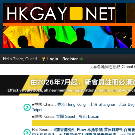
Hello There, Guest!
Login
Register
世界各地同志熱點 Global Ga
■中國 China：
香港 Hong Kong
上海 Shanghai
北京 Beij
Taipei
■韓國 Korea:
首爾 Seou
l
釜山 Busan
Hot Search:
#前香港先生 Flow 再捲爭議 昔日鍾培生百萬挑