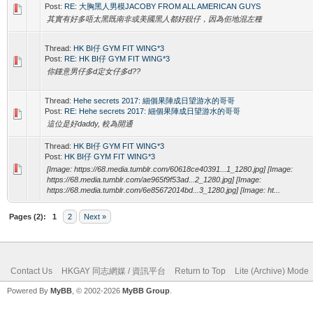
Post:
RE: 大胸黑人男模JACOBY FROM ALL AMERICAN GUYS
其實有好多唔太黑既南非或美國黑人都好靚仔，因為佢地混左種
Thread:
HK BI仔 GYM FIT WING*3
Post:
RE: HK BI仔 GYM FIT WING*3
你鍾意男仔多d定女仔多d??
Thread:
Hehe secrets 2017: 細個果陣成日望游水的哥哥
Post:
RE: Hehe secrets 2017: 細個果陣成日望游水的哥哥
這位是好daddy, 較為開通
Thread:
HK BI仔 GYM FIT WING*3
Post:
HK BI仔 GYM FIT WING*3
[Image: https://68.media.tumblr.com/60618ce40391...1_1280.jpg] [Image:
https://68.media.tumblr.com/ae965f9f53ad...2_1280.jpg] [Image:
https://68.media.tumblr.com/6e85672014bd...3_1280.jpg] [Image: ht...
Pages (2):
1
2
Next »
Contact Us
HKGAY 同志網媒 / 資訊平台
Return to Top
Lite (Archive) Mode
Powered By
MyBB
, © 2002-2026
MyBB Group
.