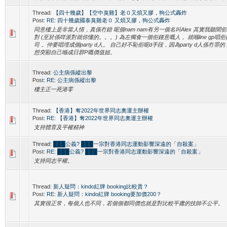
Thread:
【四十幾歲】【空中臭雞】老０又煩又膠，狗公式轟炸
Post:
RE: 四十幾歲國泰臭雞老０ 又煩又膠，狗公式轟炸
同意樓上是非當人情，真係冇錯 呢個nam nam有另一個名叫Alex 其實我聽聞
對 (至於係咩派對就你懂的。。。) 為左獨食一個佢鍾意嘅人， 就喺line gp唱
司， 仲要唱埋成個party d人。 自己好不恥佢呢d手段，因為party d人係冇罪
想突顯自己喺成日群P嘅價值姐。
Thread:
公主病係縱出黎
Post:
RE: 公主病係縱出黎
樓主正一死港零
Thread:
【香港】奪2022年世界同志奧運主辦權
Post:
RE: 【香港】奪2022年世界同志奧運主辦權
支持體育及平權精神
Thread:
███公義? ███一宗對香港同志運動影響深遠的「自殺案」
Post:
RE: ███公義? ███一宗對香港同志運動影響深遠的「自殺案」
支持同志平權。
Thread:
新人疑問：kindo紅牌 booking比較貴？
Post:
RE: 新人疑問：kindo紅牌 booking要加價200？
其實很正常，每個人也不同，若個個都同價也就是對比較平庸的技師不公平。