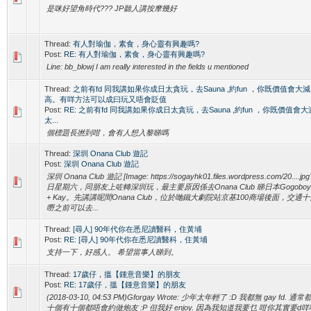
是咪好望角時代??? JP聽人講按摩幾好
Thread:
有人對瑜伽，素食，身心靈有興趣嗎?
Post:
RE: 有人對瑜伽，素食，身心靈有興趣嗎?
Line: bb_blowj I am really interested in the fields u mentioned
Thread:
之前有fd 同我講如果你成日太貪玩，去Sauna ,約fun ，你既價值會
高。有咩方法可以成曰玩又唔會貶值
Post:
RE: 之前有fd 同我講如果你成日太貪玩，去Sauna ,約fun ，你既價值
太...
個標題長撚到咁，會有人想入黎睇嗎
Thread:
深圳 Onana Club 遊記
Post:
深圳 Onana Club 遊記
深圳 Onana Club 遊記 [Image: https://sogayhk01.files.wordpress.com/20....j
日星期六，同朋友上咗轉深圳玩，最主要原因係去Onana Club 睇日本Gogoboy Ale
+ Kay。先講講呢間Onana Club，位於哋鐵大劇院站京基100商場後面，交
嘢之前可以去...
Thread:
[尋人] 90年代你在悉尼讀醫科，住黃埔
Post:
RE: [尋人] 90年代你在悉尼讀醫科，住黃埔
支持一下，好感人。 希望當事人睇到。
Thread:
17歲仔，搵【鍾意音樂】的朋友
Post:
RE: 17歲仔，搵【鍾意音樂】的朋友
(2018-03-10, 04:53 PM)Gforgay Wrote: 少年太年輕了 :D 我都無 gay fd.
十個有十個都唔會約做炮友 :P 但我好 enjoy. 因為我知道我要乜 咁你其實要d