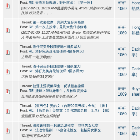
Post:
RE: 香港運動教練，野外露出！【第一波】
軒軒
Hon
(2017-02-11, 10:16 AM)路邊的小菊花 Wrote: 禁似kindo某個
1069
熱點
技師 好似見過，，，
Thread:
第一次去按摩，見到大隻仔赤條條
Post:
RE: 第一次去按摩，見到大隻仔赤條條
軒軒
Hon
(2017-01-30, 11:27 AM)GAYYAG Wrote: 期待其他新仔仔加
1069
熱點
入 再去 hehe 上次去發現左d新面孔 :D 完全係我d菜
Thread:
港仔完美身段隨便睇~!圖多屌大!
軒軒
Dat
Post:
RE: 港仔完美身段隨便睇~!圖多屌大!
1069
享）
上彎屌 一定頂爆g點
Thread:
港仔完美身段隨便睇~!圖多屌大!
軒軒
Dat
Post:
RE: 港仔完美身段隨便睇~!圖多屌大!
1069
享）
正啊 唔知佢係1定0呢
Thread:
捷運上淫玩嫩學生，反被報復操爆
軒軒
Boy
Post:
RE: 捷運上淫玩嫩學生，反被報復操爆
1069
shar
台灣捷運真係有好多高質學生哥嫁 :P
Thread:
【藍男色】姜皓文（台灣20歲男模，全見）【圖】
軒軒
Dat
Post:
RE: 【藍男色】姜皓文（台灣20歲男模，全見）【圖】
1069
享）
童顏巨屌 好想比佢插到射
Thread:
法改會推劃一16歲合法性交 包括男女肛交
軒軒
Dat
Post:
RE: 法改會推劃一16歲合法性交 包括男女肛交
1069
享）
有d想同男朋友試下