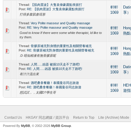
Thread:
【肌肉震波】大隻袁偉豪露點喪捱打
軒軒
Dat
Post:
RE: 【肌肉震波】大隻袁偉豪露點喪捱打
1069
享）
打得多腹肌會現形
Thread:
Very Polite masseur and Quality massage
Post:
RE: Very Polite masseur and Quality massage
軒軒
Hon
Good to know If there were some white therapist, Id like to
1069
熱點
try them.
Thread:
骨膠原補充對身體的重要性及相關營養補充
軒軒
Hon
Post:
RE: 骨膠原補充對身體的重要性及相關營養補充
1069
熱點
:D 唔知精液有無骨膠原呢
Thread:
人間......凶器 被插10天走不了路吧!
軒軒
Dat
Post:
RE: 人間......凶器 被插10天走不了路吧!
1069
享）
有汁汁流出來
Thread:
酒吧桑拿餐廳！泰國曼谷同志旅遊
軒軒
HEH
Post:
RE: 酒吧桑拿餐廳！泰國曼谷同志旅遊
1069
遊指
想試試，，太國D?學生哥
Contact Us
HKGAY 同志網媒 / 資訊平台
Return to Top
Lite (Archive) Mode
Powered By
MyBB
, © 2002-2026
MyBB Group
.