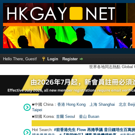
Hello There, Guest!
Login
Register
世界各地同志熱點 Global Ga
■中國 China：
香港 Hong Kong
上海 Shanghai
北京 Beij
Taipei
■韓國 Korea:
首爾 Seou
l
釜山 Busan
Hot Search:
#前香港先生 Flow 再捲爭議 昔日鍾培生百萬挑