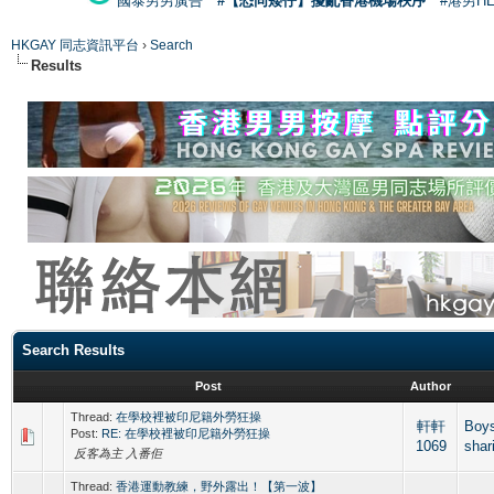
國泰男男廣告
#【恐同矮仔】擾亂香港機場秩序
#港男H
HKGAY 同志資訊平台
›
Search
Results
Search Results
Post
Author
Thread:
在學校裡被印尼籍外勞狂操
軒軒
Boy
Post:
RE: 在學校裡被印尼籍外勞狂操
1069
shar
反客為主 入番佢
Thread:
香港運動教練，野外露出！【第一波】