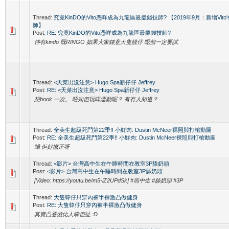
Thread:
究竟KinDO的Vito憑咩成為九龍區最搵錢技師? 【2019年9月：新增Vito'
師】
Post:
RE: 究竟KinDO的Vito憑咩成為九龍區最搵錢技師?
仲有kindo 既RINGO 如果大家鍾意大隻靚仔 呢個一定要試
Thread:
<天菜出沒注意> Hugo Spa新仔仔 Jeffrey
Post:
RE: <天菜出沒注意> Hugo Spa新仔仔 Jeffrey
想book 一次。 唔知佢玩咩運動呢？ 有冇人知道？
Thread:
全美生超級死鬥第22季!! 小鮮肉: Dustin McNeer裸照與打槍動圖
Post:
RE: 全美生超級死鬥第22季!! 小鮮肉: Dustin McNeer裸照與打槍動圖
嘩 佢好撚正呀
Thread:
<影片> 台灣高中生在午睡時間在教室3P舔奶頭
Post:
<影片> 台灣高中生在午睡時間在教室3P舔奶頭
[Video: https://youtu.be/m5-iZ2UPdSk] #高中生 #舔奶頭 #3P
Thread:
大隻韓仔只穿內褲半裸激凸做健身
Post:
RE: 大隻韓仔只穿內褲半裸激凸做健身
其實凸登做比人睇佢扯 :D