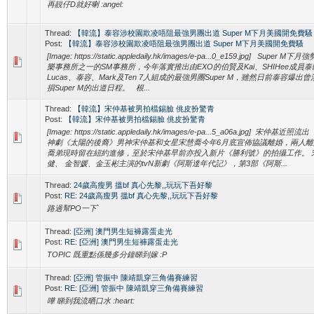
再靚仔D就好喇 :angel:
Thread:
【韓流】泰容涉校園欺凌唔阻最強男團出道 Super M下月美國開免費騷
Post:
【韓流】泰容涉校園欺凌唔阻最強男團出道 Super M下月美國開免費騷
[Image: https://static.appledaily.hk/images/e-pa...0_e159.jpg] Sup
樂事務所之一的SM事務所，今年落實推出由EXO的伯賢及Kai、SHIHee成員泰
Lucas、泰容、Mark及Ten 7人組成的最強男團Super M，雖然日前泰容爆
損Super M的出道日程。 根...
Thread:
【韓流】宋仲基被男拍檔錫臉 佻皮扮驚青
Post:
【韓流】宋仲基被男拍檔錫臉 佻皮扮驚青
[Image: https://static.appledaily.hk/images/e-pa...5_a06a.jpg] 宋
神劇《太陽的後裔》男神宋仲基和女星宋慧喬今年6月底宣佈協議離婚，兩人離
喬弟現時留在紐約進修，至於宋仲基早前亦投入新片《勝利號》的拍攝工作。 
健、 金智媛、金玉彬主演的tvN新劇《阿斯達年代記》，第3部《阿斯...
Thread:
24歲高瘦男 搵bf 真心先黎,,玩玩下吾好黎
Post:
RE: 24歲高瘦男 搵bf 真心先黎,,玩玩下吾好黎
路過幫PO一下`
Thread:
[亞洲] 澳門男生短褲露蛋走光
Post:
RE: [亞洲] 澳門男生短褲露蛋走光
TOPIC 既重點係幾多分鐘睇到嫁 :P
Thread:
[亞洲] 管振中 陳靖凱穿三角備賽練習
Post:
RE: [亞洲] 管振中 陳靖凱穿三角備賽練習
嘩 睇到我流晒口水 :heart: