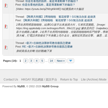
Thread:
你是在看他的肌肉，還是薄運動褲下的龜頭？
Post:
你是在看他的肌肉，還是薄運動褲下的龜頭？
[Video: https://youtu.be/qZNfzgKikWE] #結實肌肉 #大龜頭
Thread:
【剛果共和國】2男啪啪啪 菊花痙攣！GG無法自拔 超崩潰
Post:
【剛果共和國】2男啪啪啪 菊花痙攣！GG無法自拔 超崩潰
2男在房間裡面啪啪啪，結果GG拔不出來崩潰大叫，引來民眾圍觀。 [Image:
https://img.appledaily.com.tw/images/ReN...99e121.jpg] 據奈及利亞《nai
影片在網路上瘋傳，2名男子在房間內啪啪啪，但疑因啪啪啪時肛門痙攣，導致
潰大喊，打電話求助後在下半身圍上毛巾走出，被附近民眾給目擊。 據悉，這..
Thread:
<影片>古銅色泳隊帥哥教你腹肌怎麼練
Post:
RE: <影片>古銅色泳隊帥哥教你腹肌怎麼練
身材真係太好喇 但好難練j下算
Pages (14):
1
2
3
4
5
...
14
Next »
Contact Us
HKGAY 同志網媒 / 資訊平台
Return to Top
Lite (Archive) Mode
Powered By
MyBB
, © 2002-2026
MyBB Group
.