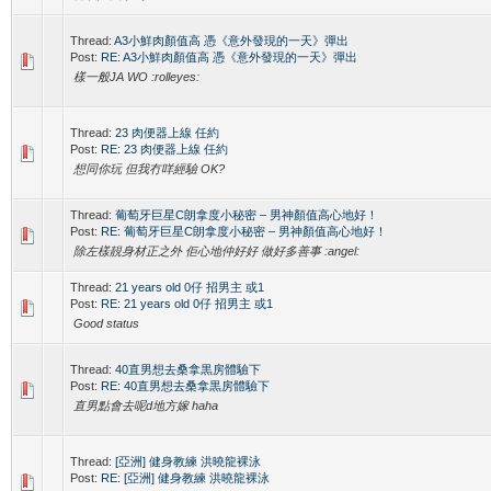
Thread:
A3小鮮肉顏值高 憑《意外發現的一天》彈出
Post:
RE: A3小鮮肉顏值高 憑《意外發現的一天》彈出
樣一般JA WO :rolleyes:
Thread:
23 肉便器上線 任約
Post:
RE: 23 肉便器上線 任約
想同你玩 但我冇咩經驗 OK?
Thread:
葡萄牙巨星C朗拿度小秘密 – 男神顏值高心地好！
Post:
RE: 葡萄牙巨星C朗拿度小秘密 – 男神顏值高心地好！
除左樣靚身材正之外 佢心地仲好好 做好多善事 :angel:
Thread:
21 years old 0仔 招男主 或1
Post:
RE: 21 years old 0仔 招男主 或1
Good status
Thread:
40直男想去桑拿黒房體驗下
Post:
RE: 40直男想去桑拿黒房體驗下
直男點會去呢d地方嫁 haha
Thread:
[亞洲] 健身教練 洪曉龍裸泳
Post:
RE: [亞洲] 健身教練 洪曉龍裸泳