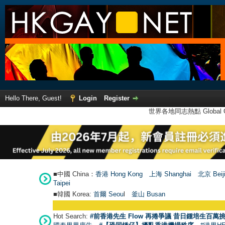
Hello There, Guest!
Login
Register
世界各地同志熱點 Global Ga
■中國 China：
香港 Hong Kong
上海 Shanghai
北京 Beij
Taipei
■韓國 Korea:
首爾 Seou
l
釜山 Busan
Hot Search:
#前香港先生 Flow 再捲爭議 昔日鍾培生百萬挑