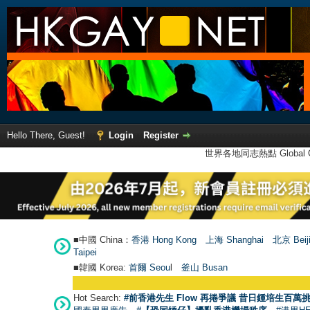
Hello There, Guest!
Login
Register
世界各地同志熱點 Global Ga
■中國 China：
香港 Hong Kong
上海 Shanghai
北京 Beij
Taipei
■韓國 Korea:
首爾 Seou
l
釜山 Busan
Hot Search:
#前香港先生 Flow 再捲爭議 昔日鍾培生百萬挑