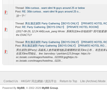
Thread:
30bi curious.. want slim/ fit guys around 25 or below
Post:
RE: 30bi curious.. want slim/ fit guys around 25 o...
頂一下~`
Thread:
男生酒店派對 Party Gathering【BOYS ONLY】【PRIVATE HOTEL 
Post:
RE: Party Gathering【BOYS ONLY】【PRIVATE HOTEL ROOM】
(2017-08-29, 12:24 AM)Louis_pang Wrote: 系咪到左line你地就得? 我可能遲
thx EXACTLY
Thread:
男生酒店派對 Party Gathering【BOYS ONLY】【PRIVATE HOTEL 
Post:
男生酒店派對 Party Gathering【BOYS ONLY】【PRIVATE HOTEL RO...
男生派對(群Party) 高級私人會所確實地點及樓層將於當天line公布， 有意前來
在當天line問地址。 line: barvoboy / parklam123 [Image: https://s-
ec.bstatic.com/images/hotel/ma...022959.jpg]https://s-
ec.bstatic.com/images/hotel/ma...0229...
Contact Us
HKGAY 同志網媒 / 資訊平台
Return to Top
Lite (Archive) Mode
Powered By
MyBB
, © 2002-2026
MyBB Group
.