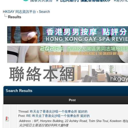
國泰男男廣告
#【恐同矮仔】擾亂香港機場秩序
#港男H
HKGAY 同志資訊平台
›
Search
Results
Search Results
Post
Thread:
昨天去了香港尖沙咀一个按摩会所 挺好的
Post:
RE: 昨天去了香港尖沙咀一个按摩会所 挺好的
Address：8/F, Honytex Building, 22 Ashley Road, Tsim Sha Tsui, Kowloo
尖沙咀亞士厘道22號好利時大廈8樓