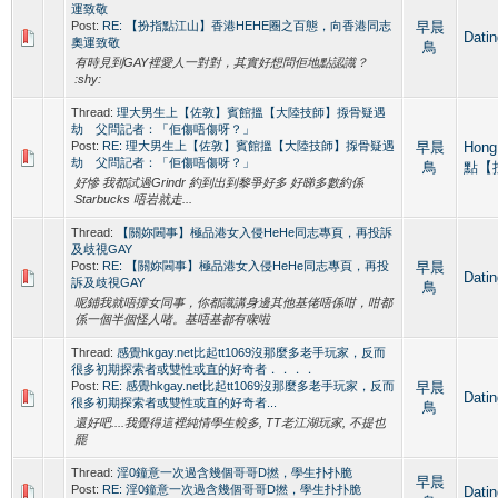
運致敬
Post:
RE: 【扮指點江山】香港HEHE圈之百態，向香港同志
早晨
Dat
奧運致敬
鳥
有時見到GAY裡愛人一對對，其實好想問佢地點認識？
:shy:
Thread:
理大男生上【佐敦】賓館搵【大陸技師】揼骨疑遇
劫 父問記者：「佢傷唔傷呀？」
Post:
RE: 理大男生上【佐敦】賓館搵【大陸技師】揼骨疑遇
早晨
Hong
劫 父問記者：「佢傷唔傷呀？」
鳥
點【
好慘 我都試過Grindr 約到出到黎爭好多 好睇多數約係
Starbucks 唔岩就走...
Thread:
【關妳閪事】極品港女入侵HeHe同志專頁，再投訴
及歧視GAY
Post:
RE: 【關妳閪事】極品港女入侵HeHe同志專頁，再投
早晨
Dat
訴及歧視GAY
鳥
呢鋪我就唔撐女同事，你都識講身邊其他基佬唔係咁，咁都
係一個半個怪人啫。基唔基都有㗎啦
Thread:
感覺hkgay.net比起tt1069沒那麼多老手玩家，反而
很多初期探索者或雙性或直的好奇者．．．．
Post:
RE: 感覺hkgay.net比起tt1069沒那麼多老手玩家，反而
早晨
Dat
很多初期探索者或雙性或直的好奇者...
鳥
還好吧....我覺得這裡純情學生較多, TT老江湖玩家, 不提也
罷
Thread:
淫0鐘意一次過含幾個哥哥D撚，學生扑扑脆
早晨
Post:
RE: 淫0鐘意一次過含幾個哥哥D撚，學生扑扑脆
Dat