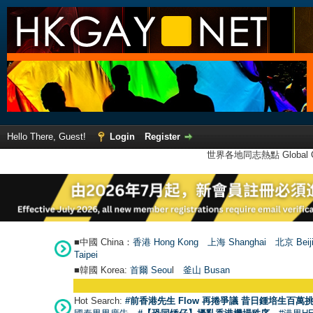
Hello There, Guest!
Login
Register
世界各地同志熱點 Global Ga
■中國 China：
香港 Hong Kong
上海 Shanghai
北京 Beij
Taipei
■韓國 Korea:
首爾 Seou
l
釜山 Busan
Hot Search:
#前香港先生 Flow 再捲爭議 昔日鍾培生百萬挑