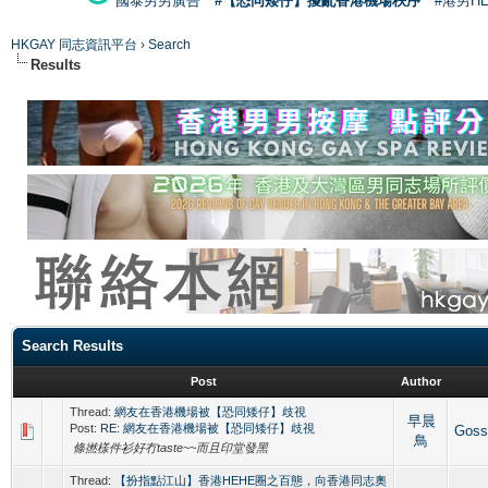
國泰男男廣告
#【恐同矮仔】擾亂香港機場秩序
#港男H
HKGAY 同志資訊平台
›
Search
Results
Search Results
Post
Author
Thread:
網友在香港機場被【恐同矮仔】歧視
早晨
Post:
RE: 網友在香港機場被【恐同矮仔】歧視
Gos
鳥
條撚樣件衫好冇taste~~而且印堂發黑
Thread:
【扮指點江山】香港HEHE圈之百態，向香港同志奧