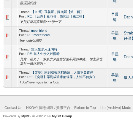
鳥
很淫賤的說
Thread:
【台灣】豆花哥，陳奕廷【第二輯】
早晨
Post:
RE: 【台灣】豆花哥，陳奕廷【第二輯】
Dat
鳥
支持好康寫真連載~~~頂一下
Thread:
meet friend
早晨
Stra
Post:
RE: meet friend
鳥
仔區
line: cutebb888
Thread:
當人生步入迷惘時
Post:
RE: 當人生步入迷惘時
早晨
Dat
其實一起久了，多多少少也會發生不同的事情。 樓主你也
鳥
當是一總經歷吧～
Thread:
【突發】屌到成張床都係屎，人渣不負責任
早晨
Post:
RE: 【突發】屌到成張床都係屎，人渣不負責任
壞人舉報
鳥
I don't even give him a fuck
Contact Us
HKGAY 同志網媒 / 資訊平台
Return to Top
Lite (Archive) Mode
Powered By
MyBB
, © 2002-2026
MyBB Group
.