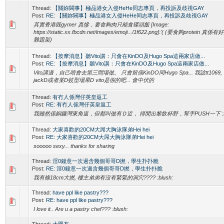
Thread:
【關妳閪事】極品港女入侵HeHe同志專頁，再投訴及歧視GAY
Post:
RE: 【關妳閪事】極品港女入侵HeHe同志專頁，再投訴及歧視GAY
其實香港既gymer 真慘，要食夠肉只能食碟頭飯 [Image:
https://static.xx.fbcdn.net/images/emoji.../1f622.png]:'( (要食夠protein 真係有
難題架)
Thread:
【按摩消息】聽Vito講：只會在KinDO及Hugo Spa這兩家店做...
Post:
RE: 【按摩消息】聽Vito講：只會在KinDO及Hugo Spa這兩家店做...
Vito講過，自己唔會去第三間場做。 只會留係KinDO同Hugo Spa... 我諗tt1069,
jackD或者某D蚊型場果D vito是假的吧... 會中伏的
Thread:
有冇人係灣仔英皇返工
Post:
RE: 有冇人係灣仔英皇返工
我雖然係銅鑼灣東角返，但都叫做有Ｄ近， 得閒出黎飲杯野，幫手PUSH一下 :
Thread:
大家喜歡的20CM大屌大胸泳隊弟Hei hei
Post:
RE: 大家喜歡的20CM大屌大胸泳隊弟Hei hei
sooooo sexy... thanks for sharing
Thread:
淫0鐘意一次過含幾個哥哥D撚，學生扑扑脆
Post:
RE: 淫0鐘意一次過含幾個哥哥D撚，學生扑扑脆
我有條18cm大撚, 樓主弟弟有沒有緊緊的洞穴???? :blush:
Thread:
have ppl like pastry???
Post:
RE: have ppl like pastry???
I love it.. Are u a pastry chef??? :blush:
Thread:
大圍友