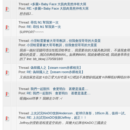
Thread:
<多圖> Baby Face 大肌肉竟然仲有大屌
Post:
RE: <多圖> Baby Face 大肌肉竟然仲有大屌
想含靚J...
Thread:
尋找 fit1 幫我第一次
Post:
RE: 尋找 fit1 幫我第一次
SUPPORT~~~~~
Thread:
小淫蛙需要被大哥哥教訓，但我會捏哥哥的大蛋蛋
Post:
小淫蛙需要被大哥哥教訓，但我會捏哥哥的大蛋蛋
我係一個好淫賤同埋任性既淫蛙學生， 我需要你的大陽具教訓我， 不過我會用
啜你的蛋蛋， 測試你夠唔夠MAN,,, 如果夠MAN, 我就食晒你D精, 我就會乖乖
的了 line: bb_blowj 170/58/18/0
Thread:
偽韓國人之【steam room赤裸相見】
Post:
RE: 偽韓國人之【steam room赤裸相見】
又係扭屎忽花故 #自己擘大好冇面 #口裡說不身體卻很誠實 #停啊唔好啊唔好停
Thread:
我們一起顫抖 會更明白 甚麼是溫柔....
Post:
RE: 我們一起顫抖 會更明白 甚麼是溫柔....
呢個post咩事？ 我睇左Ｄ咩 :-/
Thread:
上次試完KinDO技師Anderson，籃球仔身形，185cm 高，值得一試。
Post:
RE: 上次試完kinDO技師Jeffrey，超正！！
Jeffrey的受歡迎程度是空前的， 與幾大紅牌在KinDO三國鼎立