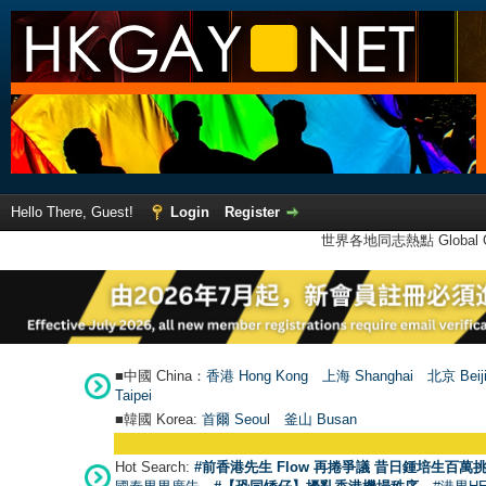
Hello There, Guest!
Login
Register
世界各地同志熱點 Global Ga
■中國 China：
香港 Hong Kong
上海 Shanghai
北京 Beij
Taipei
■韓國 Korea:
首爾 Seou
l
釜山 Busan
Hot Search:
#前香港先生 Flow 再捲爭議 昔日鍾培生百萬挑