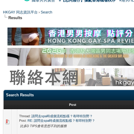
國泰男男廣告
#【恐同矮仔】擾亂香港機場秩序
#港男H
HKGAY 同志資訊平台
›
Search
Results
Search Results
Post
Thread:
請問去spa時成個流程點樣？有咩特別野？
Post:
RE: 請問去spa時成個流程點樣？有咩特別野？
比多D TIPS會有意想不到的服務