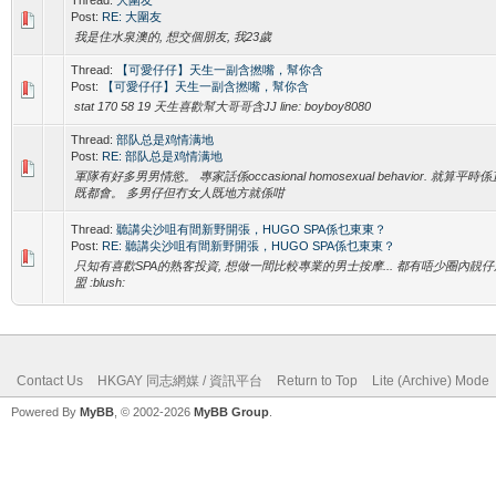
Post:
RE: 大圍友
我是住水泉澳的, 想交個朋友, 我23歲
Thread:
【可愛仔仔】天生一副含撚嘴，幫你含
Post:
【可愛仔仔】天生一副含撚嘴，幫你含
stat 170 58 19 天生喜歡幫大哥哥含JJ line: boyboy8080
Thread:
部队总是鸡情满地
Post:
RE: 部队总是鸡情满地
軍隊有好多男男情慾。 專家話係occasional homosexual behavior. 就算平時係
既都會。 多男仔但冇女人既地方就係咁
Thread:
聽講尖沙咀有間新野開張，HUGO SPA係乜東東？
Post:
RE: 聽講尖沙咀有間新野開張，HUGO SPA係乜東東？
只知有喜歡SPA的熟客投資, 想做一間比較專業的男士按摩... 都有唔少圈內靚仔
盟 :blush:
Contact Us
HKGAY 同志網媒 / 資訊平台
Return to Top
Lite (Archive) Mode
Powered By
MyBB
, © 2002-2026
MyBB Group
.