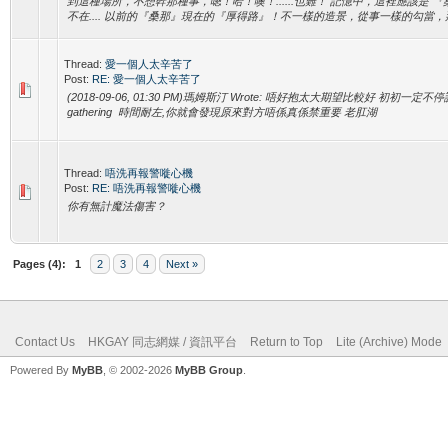
到這種場所，不想幹那種事，嗯！哈！噢！......也難！ 記憶中，這裡應該是
不在.... 以前的『桑那』現在的『厚得路』！不一樣的造景，從事一樣的勾當，那
Thread:
愛一個人太辛苦了
Post:
RE: 愛一個人太辛苦了
(2018-09-06, 01:30 PM)瑪姆斯汀 Wrote: 唔好抱太大期望比較好 初初一
gathering 時間耐左,你就會發現原來對方唔係真係禁重要 老肛湖
Thread:
唔洗再報警嘥心機
Post:
RE: 唔洗再報警嘥心機
你有無計魔法傷害？
Pages (4):
1
2
3
4
Next »
Contact Us
HKGAY 同志網媒 / 資訊平台
Return to Top
Lite (Archive) Mode
Powered By
MyBB
, © 2002-2026
MyBB Group
.