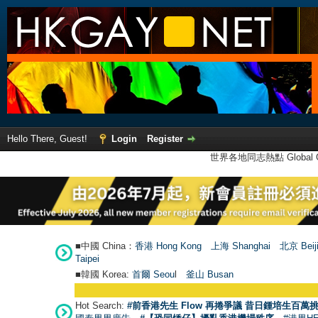
Hello There, Guest!
Login
Register
世界各地同志熱點 Global Ga
■中國 China：
香港 Hong Kong
上海 Shanghai
北京 Beij
Taipei
■韓國 Korea:
首爾 Seou
l
釜山 Busan
Hot Search:
#前香港先生 Flow 再捲爭議 昔日鍾培生百萬挑