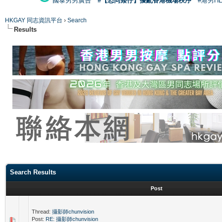
國泰男男廣告
#【恐同矮仔】擾亂香港機場秩序
#港男H
HKGAY 同志資訊平台
›
Search
Results
Search Results
Post
Thread:
攝影師chunvision
Post:
RE: 攝影師chunvision