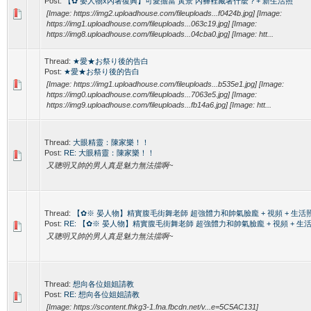
Post:
【✿ 晏人物x內著復興】可愛擔當 黃景 內褲裡藏著什麼？+ 新生活照
[Image: https://img2.uploadhouse.com/fileuploads...f0424b.jpg] [Image:
https://img1.uploadhouse.com/fileuploads...063c19.jpg] [Image:
https://img8.uploadhouse.com/fileuploads...04cba0.jpg] [Image: htt...
Thread:
★愛★お祭り後的告白
Post:
★愛★お祭り後的告白
[Image: https://img1.uploadhouse.com/fileuploads...b535e1.jpg] [Image:
https://img0.uploadhouse.com/fileuploads...7063e5.jpg] [Image:
https://img9.uploadhouse.com/fileuploads...fb14a6.jpg] [Image: htt...
Thread:
大眼精靈：陳家樂！！
Post:
RE: 大眼精靈：陳家樂！！
又聰明又帥的男人真是魅力無法擋啊~
Thread:
【✿※ 晏人物】精實腹毛街舞老師 超強體力和帥氣臉龐 + 視頻 + 生活
Post:
RE: 【✿※ 晏人物】精實腹毛街舞老師 超強體力和帥氣臉龐 + 視頻 + 生
又聰明又帥的男人真是魅力無法擋啊~
Thread:
想向各位姐姐請教
Post:
RE: 想向各位姐姐請教
[Image: https://scontent.fhkg3-1.fna.fbcdn.net/v...e=5C5AC131]