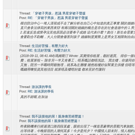
Thread:
「穿裙子男孩」惹議 男星穿裙子聲援
Post:
RE: 「穿裙子男孩」惹議 男星穿裙子聲援
模仿防治中心一堆人漠視或不去了解分析在自己心中知道的真正事實 關於婚姻
直只會拿法律寫的東西來辯 有兩項關於婚姻的概念是存在於社會道德中的 1.
2.若違反造成懷孕沒其他原因必須要奉子成婚 這代表什麼？責任！新生命需要
會要勸合不勸離，大人分開會傷害到孩子 婚姻制度實際上是男女互相限制自由履
Thread:
生活好苦惱，有壓力好大
Post:
RE: 生活好苦惱，有壓力好大
(2018-09-11, 08:41 AM)瑪姆斯汀 Wrote: 其實情你租屋，都好過買。 
費，租屋算啦～ 除非另一半又肯番工，唔系嘅話都唔洗諗。 買左樓，你連同
又無，陪另一半嘅時間都無埋，就系為左層樓 雖然租樓好似幫業主供樓 但唔等
嘅錢用嚟投資其他項目 就算唔及樓咁好搵 都未至於冇賺到
Thread:
游泳課的學長
Post:
RE: 游泳課的學長
真的不錯喔,在加油
Thread:
我不該摸他的屌！親身痛苦經歷篇！
Post:
我不該摸他的屌！親身痛苦經歷篇！
昨夜騎機車行經過漢口路四段某處，眼前出現了一棟造景豪華的景觀汽車旅館。
出等待著，今晚留宿的人潮何其多！今夕是何夕？ 中國情人節未到，情人相約