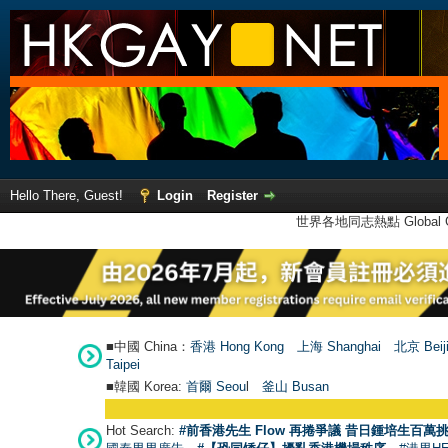
Hello There, Guest!
Login
Register
世界各地同志熱點 Global Ga
■中國 China：
香港 Hong Kong
上海 Shanghai
北京 Beij
Taipei
■韓國 Korea:
首爾 Seou
l
釜山 Busan
Hot Search:
#前香港先生 Flow 再捲爭議 昔日鍾培生百萬挑