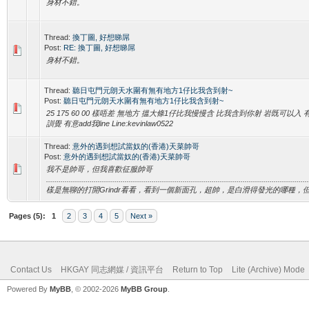
身材不錯。
Thread:
換丁圖, 好想睇屌
Post:
RE: 換丁圖, 好想睇屌
身材不錯。
Thread:
聽日屯門元朗天水圍有無有地方1仔比我含到射~
Post:
聽日屯門元朗天水圍有無有地方1仔比我含到射~
25 175 60 00 樣唔差 無地方 搵大條1仔比我慢慢含 比我含到你射 岩既可以
訓覺 有意add我line Line:kevinlaw0522
Thread:
意外的遇到想試當奴的(香港)天菜帥哥
Post:
意外的遇到想試當奴的(香港)天菜帥哥
我不是帥哥，但我喜歡征服帥哥
..............................................................................................................
樣是無聊的打開Grindr看看，看到一個新面孔，超帥，是白滑得發光的哪種，但.
Pages (5):
1
2
3
4
5
Next »
Contact Us
HKGAY 同志網媒 / 資訊平台
Return to Top
Lite (Archive) Mode
Powered By
MyBB
, © 2002-2026
MyBB Group
.