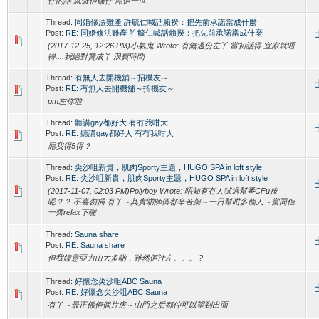
仔的話 就做佢條仔 屌佢一世
Thread:
同婚修法難產 許毓仁喊話賴揆：把先前承諾當成什麼
Post:
RE: 同婚修法難產 許毓仁喊話賴揆：把先前承諾當成什麼
(2017-12-25, 12:26 PM)小氣鬼 Wrote: 有無過份左丫 當初話得 宜家就唔
得....我絕對贊成丫 浪費時間
Thread:
有無人去開機舖～招機友～
Post:
RE: 有無人去開機舖～招機友～
pm左你啦
Thread:
聽講gay都好大 有冇我咁大
Post:
RE: 聽講gay都好大 有冇我咁大
屌我得5得？
Thread:
尖沙咀新貴，肌肉Sporty主題，HUGO SPA in loft style
Post:
RE: 尖沙咀新貴，肌肉Sporty主題，HUGO SPA in loft style
(2017-11-07, 02:03 PM)Polyboy Wrote: 唔知有冇人試過幫番CFu按
呢？？ 不喜勿插 有丫～其實啲師傅都辛苦架～一日幫咁多個人～當同佢
一齊relax下囉
Thread:
Sauna share
Post:
RE: Sauna share
但我鐘意亞力山大多啲，雖然佢汁左。。。 ?
Thread:
好懷念尖沙咀ABC Sauna
Post:
RE: 好懷念尖沙咀ABC Sauna
有丫～最正係佢個片房～山門之后都仲可以望到出面