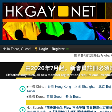
Hello There, Guest!
Login
Register
世界各地同志熱點 Global Ga
■中國 China：
香港 Hong Kong
上海 Shanghai
北京 Beij
Taipei
■韓國 Korea:
首爾 Seou
l
釜山 Busan
Hot Search:
#前香港先生 Flow 再捲爭議 昔日鍾培生百萬挑