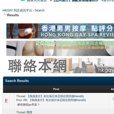
國泰男男廣告
#【恐同矮仔】擾亂香港機場秩序
#港男H
HKGAY 同志資訊平台
›
Search
Results
Search Results
Post
A
Thread:
【我係直仔】有次係日本忍唔住照同個friend玩
Post:
RE: 【我係直仔】有次係日本忍唔住照同個friend玩
嘜有啲咁ge野架？
Thread:
開房