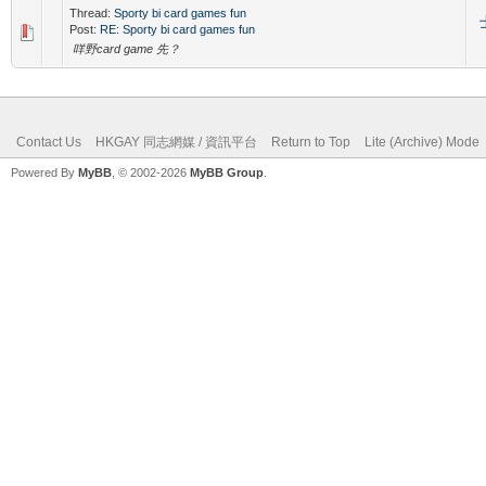
Thread:
Sporty bi card games fun
Post:
RE: Sporty bi card games fun
咩野card game 先？
Contact Us
HKGAY 同志網媒 / 資訊平台
Return to Top
Lite (Archive) Mode
Powered By
MyBB
, © 2002-2026
MyBB Group
.