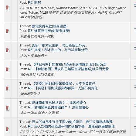
Post:
RE: 開房
(2018-01-09, 10:59 AM)fkubitch Wrote: (2017-12-23, 07:25 AM)sekai no
owari Wrote: ML28 唔錯架 係邊黎架 喱間我都去過～係佐敦 你上網打
ML28就有架啦
Thread:
修電視得叔叔(親身經歷)
Post:
RE: 修電視得叔叔(親身經歷)
我都喜歡刺青的～帥氣
Thread:
真实！刚才发生的，与巴基斯坦外劳。
Post:
RE: 真实！刚才发生的，与巴基斯坦外劳。
大大～你還好嗎～
Thread:
【轉貼有图】网友和已婚医生深情邂逅,就只因为爱
Post:
RE: 【轉貼有图】网友和已婚医生深情邂逅,就只因为爱
係5係真架？係5係真架
Thread:
【突發】屌到成張床都係屎，人渣不負責任
Post:
RE: 【突發】屌到成張床都係屎，人渣不負責任
如果潮吹呢？
Thread:
愛爾蘭兩直男爺結婚？！ 原因超暖心
Post:
RE: 愛爾蘭兩直男爺結婚？！ 原因超暖心
為左一間屋 就走去結婚 勁
Thread:
浸大20歲男生疑洗手間內偷拍學長 遭狂追兩層樓擒獲
Post:
RE: 浸大20歲男生疑洗手間內偷拍學長 遭狂追兩層樓擒獲
(2017-12-19, 07:47 AM)fuckmefuckme Wrote: 屌左一獲先丫嗎如果係靚