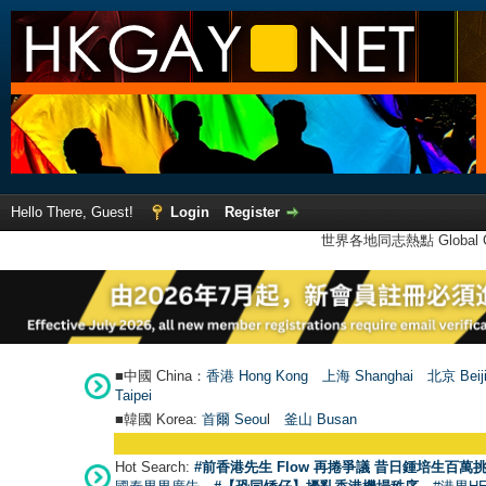
Hello There, Guest!
Login
Register
世界各地同志熱點 Global Ga
■中國 China：
香港 Hong Kong
上海 Shanghai
北京 Beij
Taipei
■韓國 Korea:
首爾 Seou
l
釜山 Busan
Hot Search:
#前香港先生 Flow 再捲爭議 昔日鍾培生百萬挑