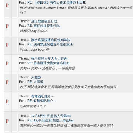
Post:
RE: 【沙田撚】有冇人住水泉澳?? HEHE
EloHellRefugee dateline=' Wrote: 幾時再去更衣室body check? 幾時去Poly一
玩？
Thread:
直仔想揾後生仔玩
Post:
RE: 直仔想揾後生仔玩
搵我啦baby XDXD
Thread:
澳洲眾議院通過同性婚姻法
Post:
RE: 澳洲眾議院通過同性婚姻法
Yeah... beer beer 佢
Thread:
香港欖球大隻大食小鮮肉
Post:
RE: 香港欖球大隻大食小鮮肉
男神~~ 男神~~ 我唔貪心，一個就夠啦
Thread:
人體盛
Post:
RE: 人體盛
好正 我試過做食家 記得嗰陣嗰個靚仔又後生又大隻個個都爭住食佢
Thread:
有無酒吧推介～
Post:
RE: 有無酒吧推介～
想問邊個地區先？
Thread:
12月8日生日 想搵人帶落bar
Post:
RE: 12月8日生日 想搵人帶落bar
落吧要約一班frd一齊落先過癮 樓主係咪應該要搵一班人帶你落??