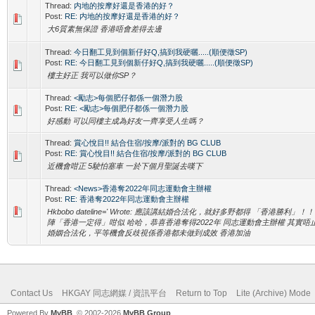
Thread:
内地的按摩好還是香港的好？
Post:
RE: 内地的按摩好還是香港的好？
大6質素無保證 香港唔會差得去邊
Thread:
今日翻工見到個新仔好Q,搞到我硬曬.....(順便徵SP)
Post:
RE: 今日翻工見到個新仔好Q,搞到我硬曬.....(順便徵SP)
樓主好正 我可以做你SP？
Thread:
<勵志>每個肥仔都係一個潛力股
Post:
RE: <勵志>每個肥仔都係一個潛力股
好感動 可以同樓主成為好友一齊享受人生嗎？
Thread:
賞心悅目!! 結合住宿/按摩/派對的 BG CLUB
Post:
RE: 賞心悅目!! 結合住宿/按摩/派對的 BG CLUB
近機會咁正 5駛怕塞車 一於下個月聖誕去嘆下
Thread:
<News>香港奪2022年同志運動會主辦權
Post:
RE: 香港奪2022年同志運動會主辦權
Hkbobo dateline=' Wrote: 應該講結婚合法化，就好多野都得 「香港勝利」！
陣「香港一定得」咁似 哈哈，恭喜香港奪得2022年 同志運動會主辦權 其實唔
婚姻合法化，平等機會反歧視係香港都未做到成效 香港加油
Contact Us
HKGAY 同志網媒 / 資訊平台
Return to Top
Lite (Archive) Mode
Powered By
MyBB
, © 2002-2026
MyBB Group
.