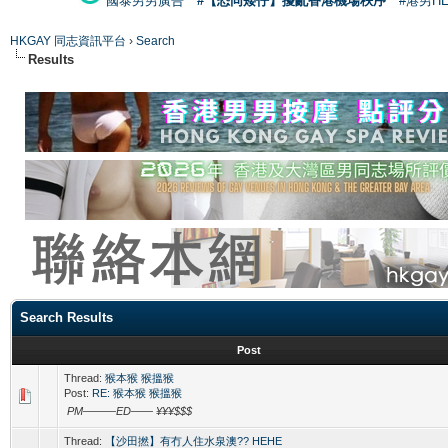
國泰男男廣告
#【恐同矮仔】擾亂香港機場秩序
#港男H
HKGAY 同志資訊平台
›
Search
Results
Search Results
Post
Thread:
猴本猴 猴搵猴
Post:
RE: 猴本猴 猴搵猴
PM———ED—— ¥¥¥$$$
Thread:
【沙田撚】有冇人住水泉澳?? HEHE