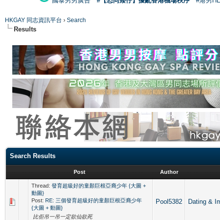
國泰男男廣告
#【恐同矮仔】擾亂香港機場秩序
#港男H
HKGAY 同志資訊平台
›
Search
Results
Search Results
Post
Author
Thread:
發育超級好的童顏巨根亞裔少年 {大圖 +
動圖}
Post:
RE: 三個發育超級好的童顏巨根亞裔少年
Pool5382
Dating 
{大圖 + 動圖}
比佢吊一吊一定欲仙欲死