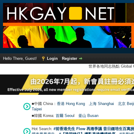
Hello There, Guest!
Login
Register
世界各地同志熱點 Global Ga
■中國 China：
香港 Hong Kong
上海 Shanghai
北京 Beij
Taipei
■韓國 Korea:
首爾 Seou
l
釜山 Busan
Hot Search:
#前香港先生 Flow 再捲爭議 昔日鍾培生百萬挑