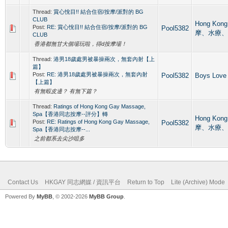
Thread:
賞心悅目!! 結合住宿/按摩/派對的 BG
CLUB
Hong Kon
Post:
RE: 賞心悅目!! 結合住宿/按摩/派對的 BG
Pool5382
摩、水療、
CLUB
香港都無甘大個場玩啦，得d按摩場！
Thread:
港男18歲處男被暴操兩次，無套內射【上
篇】
Post:
RE: 港男18歲處男被暴操兩次，無套內射
Pool5382
Boys Love
【上篇】
有無蝦皮邊？ 有無下篇？
Thread:
Ratings of Hong Kong Gay Massage,
Spa【香港同志按摩--評分】轉
Hong Kon
Post:
RE: Ratings of Hong Kong Gay Massage,
Pool5382
摩、水療、
Spa【香港同志按摩--...
之前都系去尖沙咀多
Contact Us
HKGAY 同志網媒 / 資訊平台
Return to Top
Lite (Archive) Mode
Powered By
MyBB
, © 2002-2026
MyBB Group
.