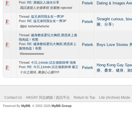
Post:
RE: 港鐵比人抽水分享
Peterk
Dating & Imag
我試過摸人全個車程 佢都無 rejected
Thread:
揾兄弟同我女友一齊3P
Straight curious,
Post:
RE: 揾兄弟同我女友一齊3P
Peterk
圖、分享）
相plz hehehehehshe
Thread:
健身教练爱玩大胸部,诱惑床上激
情肉战！有图
Post:
RE: 健身教练爱玩大胸部,诱惑床上
Peterk
Boys Love Storie
激情肉战！有图
Wwwwwwwwww
Thread:
今日上kindo 試左個新師傅 強推
Hong Kong Gay 
Post:
RE: 今日上kindo 試左個新師傅 爆正
Peterk
療、桑拿、健身、旅
十分之期待, 萬個心心眼!!!!!!
Contact Us
HKGAY 同志網媒 / 資訊平台
Return to Top
Lite (Archive) Mode
Powered By
MyBB
, © 2002-2026
MyBB Group
.