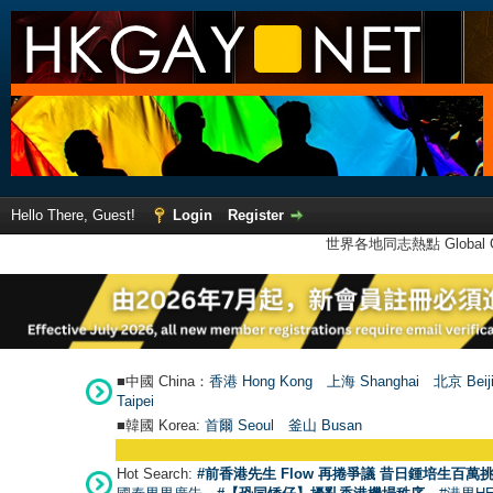
Hello There, Guest!
Login
Register
世界各地同志熱點 Global Ga
■中國 China：
香港 Hong Kong
上海 Shanghai
北京 Beij
Taipei
■韓國 Korea:
首爾 Seou
l
釜山 Busan
Hot Search:
#前香港先生 Flow 再捲爭議 昔日鍾培生百萬挑