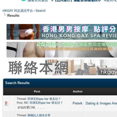
國泰男男廣告
#【恐同矮仔】擾亂香港機場秩序
#港男H
HKGAY 同志資訊平台
›
Search
Results
Search Results
Post
Author
Thread:
菲律宾的gay bar 谁去过？
Post:
RE: 菲律宾的gay bar 谁去过？
Peterk
Dating & Imag
好似好重口味。。。。
Thread:
港鐵比人抽水分享