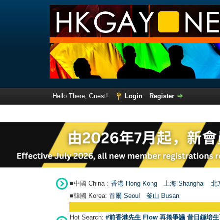
Hello There, Guest!
Login
Register
■中國 China：
香港 Hong Kong
上海 Shanghai
北京
■韓國 Korea:
首爾 Seou
l
釜山 Busan
Hot Search:
#前香港先生 Flow 再捲爭議 昔日鍾培生