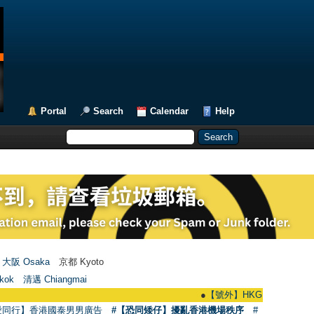
Portal
Search
Calendar
Help
大阪 Osaka
京都 Kyoto
kok
清邁 Chiangmai
●
【號外】HKGAY.net已啟動自家製【群聚
愛同行】香港國泰男男廣告
#【恐同矮仔】擾亂香港機場秩序
#