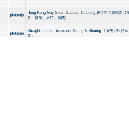
Hong Kong Gay Spas, Saunas, Clubbing 香港男同志
plokmijn
拿、健身、旅館、酒吧】
Straight curious, bisexuals Dating & Sharing 【直男
plokmijn
享）
Straight curious, bisexuals Dating & Sharing 【直男
plokmijn
享）
plokmijn
Dating & Images Area 【男生交友區】（貼圖、分享）
Straight curious, bisexuals Dating & Sharing 【直男
plokmijn
享）
te (Archive) Mode
Mark All Forums Read
RSS Syndication