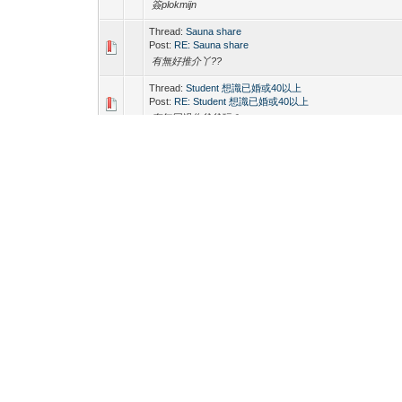
簽plokmijn
Thread:
Sauna share
Post:
RE: Sauna share
有無好推介丫??
Thread:
Student 想識已婚或40以上
Post:
RE: Student 想識已婚或40以上
有無同過你爸爸玩？
Thread:
CU運動型斯文BI求配合度高0 HAPPY
Post:
RE: CU運動型斯文BI求配合度高0 HAPPY
我配合度好高架
Thread:
有人喜歡熊
Post:
RE: 有人喜歡熊
我鐘意同壯熊玩
Thread:
聽講gay都好大 有冇我咁大
Post:
RE: 聽講gay都好大 有冇我咁大
好想要好想要
Contact Us
HKGAY 同志網媒 / 資訊平台
Return to Top
Li
Powered By
MyBB
, © 2002-2026
MyBB Group
.