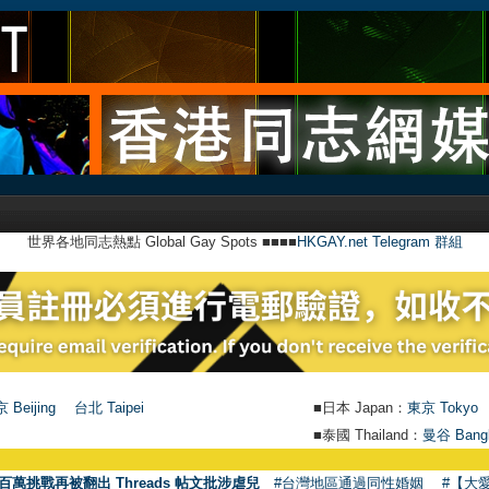
世界各地同志熱點 Global Gay Spots ■■■■
HKGAY.net Telegram 群組
 Beijing
台北 Taipei
■日本 Japan：
東京 Tokyo
■泰國 Thailand：
曼谷 Bang
百萬挑戰再被翻出 Threads 帖文批涉虐兒
#台灣地區通過同性婚姻
#【大