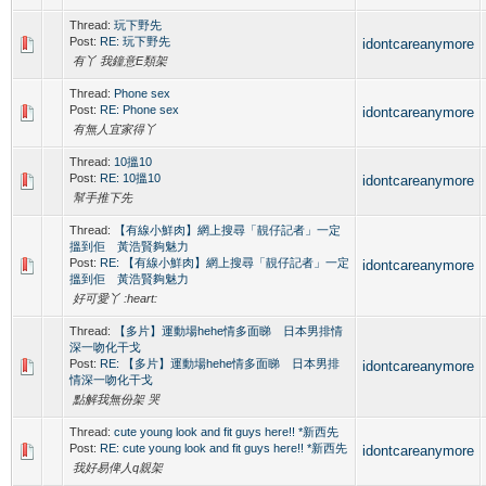
Thread:
玩下野先
Post:
RE: 玩下野先
idontcareanymore
有丫 我鐘意E類架
Thread:
Phone sex
Post:
RE: Phone sex
idontcareanymore
有無人宜家得丫
Thread:
10搵10
Post:
RE: 10搵10
idontcareanymore
幫手推下先
Thread:
【有線小鮮肉】網上搜尋「靚仔記者」一定
搵到佢 黃浩賢夠魅力
Post:
RE: 【有線小鮮肉】網上搜尋「靚仔記者」一定
idontcareanymore
搵到佢 黃浩賢夠魅力
好可愛丫 :heart:
Thread:
【多片】運動場hehe情多面睇 日本男排情
深一吻化干戈
Post:
RE: 【多片】運動場hehe情多面睇 日本男排
idontcareanymore
情深一吻化干戈
點解我無份架 哭
Thread:
cute young look and fit guys here!! *新西先
Post:
RE: cute young look and fit guys here!! *新西先
idontcareanymore
我好易俾人q親架