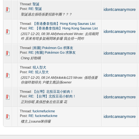
Thread:
聖誕
Post:
RE: 聖誕
idontcareanymore
聖誕過左係唔係要招新年團？？？
Thread:
【香港桑拿指南】Hong Kong Saunas List
Post:
RE: 【香港桑拿指南】Hong Kong Saunas List
idontcareanymore
(2017-12-20, 08:38 AM)theicehotel Wrote: 去得兩間
咋 原來有咁多架兩間咪多囉 我去得一間咋
Thread:
[有圖] Pokémon Go 求隊友
Post:
RE: [有圖] Pokémon Go 求隊友
idontcareanymore
Ching 好勁喎
Thread:
招人型犬
Post:
RE: 招人型犬
idontcareanymore
(2017-12-20, 08:14 AM)kilokilo123 Wrote: 係唔係要
你做咩都得先 :P樓主應該係owner
Thread:
【台灣】北投豆花小鮮肉！
Post:
RE: 【台灣】北投豆花小鮮肉！
idontcareanymore
正到你呢 真係想食左佢豆腐 花
Thread:
fuckmefuckme
Post:
RE: fuckmefuckme
idontcareanymore
樓主上sauna咪得囉