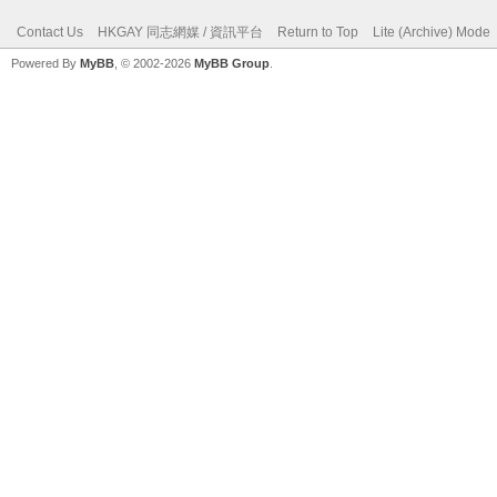
Contact Us
HKGAY 同志網媒 / 資訊平台
Return to Top
Lite (Archive) Mode
Powered By
MyBB
, © 2002-2026
MyBB Group
.