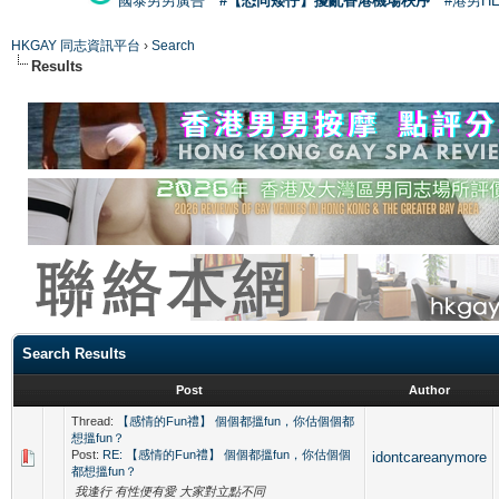
國泰男男廣告
#【恐同矮仔】擾亂香港機場秩序
#港男H
HKGAY 同志資訊平台
›
Search
Results
Search Results
Post
Author
Thread:
【感情的Fun禮】 個個都搵fun，你估個個都
想搵fun？
Post:
RE: 【感情的Fun禮】 個個都搵fun，你估個個
idontcareanymore
都想搵fun？
我逢行 有性便有愛 大家對立點不同