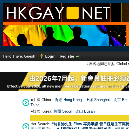
Hello There, Guest!
Login
Register
世界各地同志熱點 Global Ga
■中國 China：
香港 Hong Kong
上海 Shanghai
北京 Beij
Taipei
■韓國 Korea:
首爾 Seou
l
釜山 Busan
Hot Search:
#前香港先生 Flow 再捲爭議 昔日鍾培生百萬挑