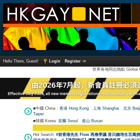
Hello There, Guest!
Login
Register
世界各地同志熱點 Global Ga
■中國 China：
香港 Hong Kong
上海 Shanghai
北京 Beij
Taipei
■韓國 Korea:
首爾 Seou
l
釜山 Busan
Hot Search:
#前香港先生 Flow 再捲爭議 昔日鍾培生百萬挑